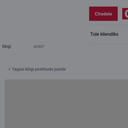
Tule kliendiks
Citadele
Laps, raha ja tehnoloogia: milliseid teadmisi edasi
blogi
anda?
Tagasi kõigi postituste juurde