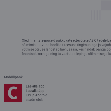
Oled finantsteenuseid pakkuvate ettevõtete AS Citadele bank
sõlmimist tutvuda hoolikalt teenuse tingimustega ja vajad
võtmise otsuse langetab laenusaaja, kes hindab panga poolt
finantsolukorraga ning ta vastutab lepingu sõlmimisega k
Mobiilipank
Lae alla äpp
Lae alla äpp
iOS ja Android
seadmetele