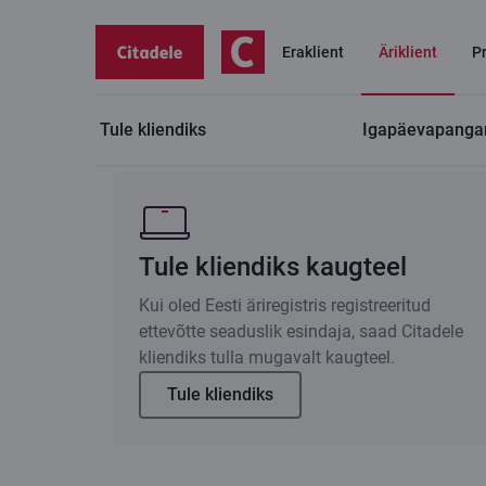
Eraklient
Äriklient
P
Tule kliendiks
Igapäevapanga
Äriklient
Tule kliendiks
Tee enda jaoks sobivaim v
Tule kliendiks kaugteel
Kui oled Eesti äriregistris registreeritud
ettevõtte seaduslik esindaja, saad Citadele
kliendiks tulla mugavalt kaugteel.
Tule kliendiks