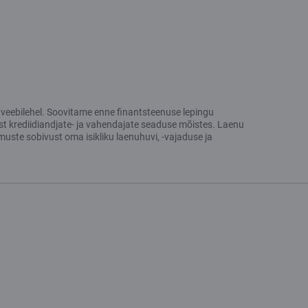
ng veebilehel. Soovitame enne finantsteenuse lepingu
st krediidiandjate- ja vahendajate seaduse mõistes. Laenu
uste sobivust oma isikliku laenuhuvi, -vajaduse ja