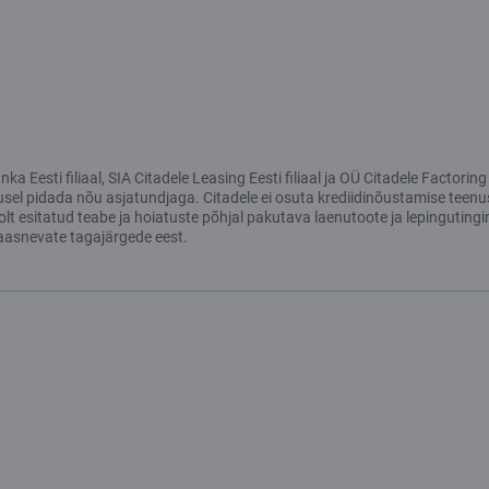
a Eesti filiaal, SIA Citadele Leasing Eesti filiaal ja OÜ Citadele Factori
usel pidada nõu asjatundjaga. Citadele ei osuta krediidinõustamise teenu
 esitatud teabe ja hoiatuste põhjal pakutava laenutoote ja lepingutingim
aasnevate tagajärgede eest.