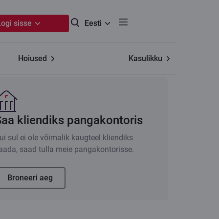
Logi sisse
Eesti
Hoiused
Kasulikku
Saa kliendiks pangakontoris
ui sul ei ole võimalik kaugteel kliendiks
aada, saad tulla meie pangakontorisse.
Broneeri aeg