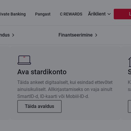
Äriklient
rivate Banking
Pangast
C REWARDS
ndus
Finantseerimine
alik
Ava stardikonto
Täida ankeet digitaalselt, kui esindad ettevõtet
K
ainuisikuliselt. Allkirjastamiseks on vaja ainult
s
SmartID‑d, ID‑kaarti või Mobiil‑ID‑d.
Täida avaldus