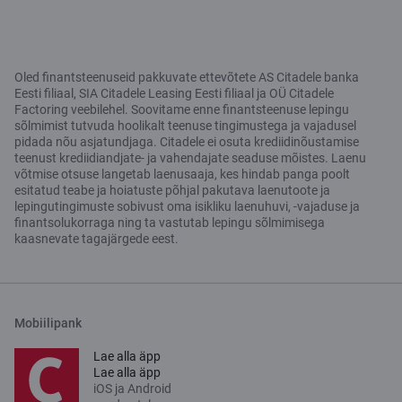
Oled finantsteenuseid pakkuvate ettevõtete AS Citadele banka
Eesti filiaal, SIA Citadele Leasing Eesti filiaal ja OÜ Citadele
Factoring veebilehel. Soovitame enne finantsteenuse lepingu
sõlmimist tutvuda hoolikalt teenuse tingimustega ja vajadusel
pidada nõu asjatundjaga. Citadele ei osuta krediidinõustamise
teenust krediidiandjate- ja vahendajate seaduse mõistes. Laenu
võtmise otsuse langetab laenusaaja, kes hindab panga poolt
esitatud teabe ja hoiatuste põhjal pakutava laenutoote ja
lepingutingimuste sobivust oma isikliku laenuhuvi, -vajaduse ja
finantsolukorraga ning ta vastutab lepingu sõlmimisega
kaasnevate tagajärgede eest.
Mobiilipank
Lae alla äpp
Lae alla äpp
iOS ja Android