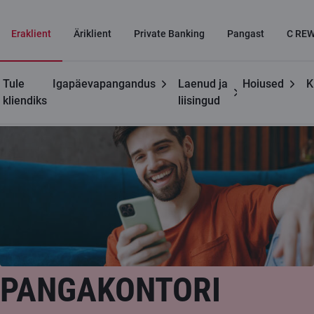
Eraklient
Äriklient
Private Banking
Pangast
C RE
Tule
Igapäevapangandus
Laenud ja
Hoiused
K
Kontaktid
Pangakontori lahtiolekuajad
kliendiks
liisingud
PANGAKONTORI