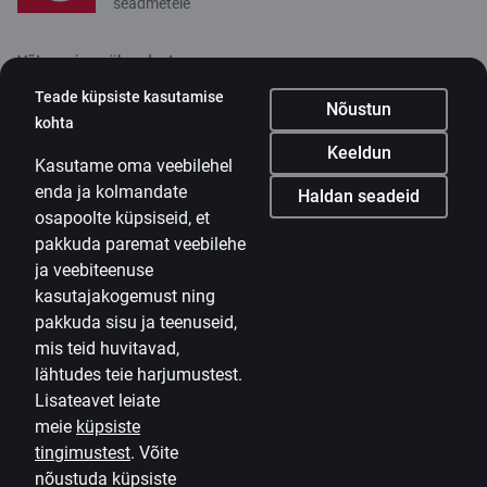
seadmetele
Võta meiega ühendust
Teade küpsiste kasutamise
Kontakt
Nõustun
kohta
Klienditugi
Keeldun
Kasutame oma veebilehel
Citadele
enda ja kolmandate
Haldan seadeid
osapoolte küpsiseid, et
Ettevõttest
pakkuda paremat veebilehe
Uudised
ja veebiteenuse
kasutajakogemust ning
Karjäär
pakkuda sisu ja teenuseid,
mis teid huvitavad,
Citadele blogi
lähtudes teie harjumustest.
Tingimused
Lisateavet leiate
Kasutustingimused
meie
küpsiste
tingimustest
.
Võite
Küpsiste seaded
nõustuda küpsiste