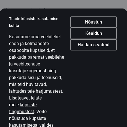
Võta meiega ühendust
Teade küpsiste kasutamise
Kontakt
Nõustun
kohta
Klienditugi
Keeldun
Kasutame oma veebilehel
Citadele
enda ja kolmandate
Haldan seadeid
osapoolte küpsiseid, et
Ettevõttest
pakkuda paremat veebilehe
Uudised
ja veebiteenuse
kasutajakogemust ning
Karjäär
pakkuda sisu ja teenuseid,
mis teid huvitavad,
Citadele blogi
lähtudes teie harjumustest.
Tingimused
Lisateavet leiate
Kasutustingimused
meie
küpsiste
tingimustest
.
Võite
Küpsiste seaded
nõustuda küpsiste
kasutamisega, valides
Isikuandmete töötlemine ja kaitse