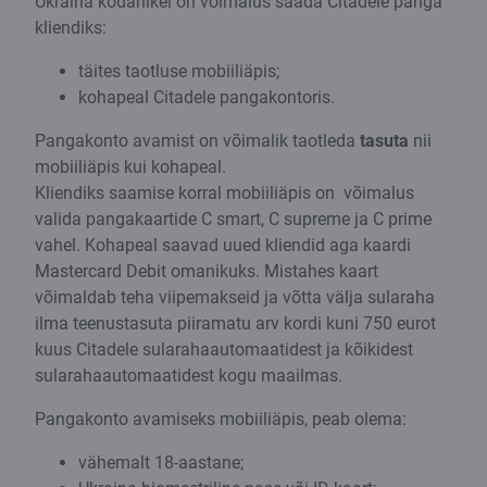
Ukraina kodanikel on võimalus saada Citadele panga
kliendiks:
täites taotluse mobiiliäpis;
kohapeal Citadele pangakontoris.
Pangakonto avamist on võimalik taotleda
tasuta
nii
mobiiliäpis kui kohapeal.
Kliendiks saamise korral mobiiliäpis on võimalus
valida pangakaartide C smart, C supreme ja C prime
vahel. Kohapeal saavad uued kliendid aga kaardi
Mastercard Debit omanikuks. Mistahes kaart
võimaldab teha viipemakseid ja võtta välja sularaha
ilma teenustasuta piiramatu arv kordi kuni 750 eurot
kuus Citadele sularahaautomaatidest ja kõikidest
sularahaautomaatidest kogu maailmas.
Pangakonto avamiseks mobiiliäpis, peab olema:
vähemalt 18-aastane;