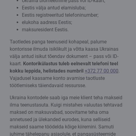
Ukraina biomeetriline pass või ID-kaart;
Eestis välja antud elamisluba;
Eestis registreeritud telefoninumber;
elukoha aadress Eestis;
maksuresident Eestis.
Taotledes panga teenuseid kohapeal, palume
kontorisse ilmuda isiklikult ja võtta kaasa Ukrainas
välja antud isikut tõendav dokument – pass või ID-
kaart.
Kontorikülastus tuleb eelnevalt telefoni teel
kokku leppida, helistades numbril
+372 77 00 000
.
Vajadusel kaasame konto avamise taotluste
töötlemiseks täiendavaid ressursse.
Ukraina kontodele saab iga meie klient teha makseid
ilma teenustasuta. Kuigi mistahes valuutas tehtavad
maksed on maksuvabad, soovitame teha oma
annetused ja ülekanded eurodes, kuna selliseid
makseid saame töödelda kõige kiiremini. Samuti
juhime tähelepanu asjaolule, et pangasüsteemide