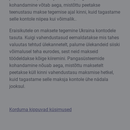
kohandamine võtab aega, mistõttu peetakse
teenustasu makse tegemise ajal kinni, kuid tagastame
selle kontole niipea kui võimalik..
Eraisikutele on maksete tegemine Ukraina kontodele
tasuta. Kuigi vahendustasud eemaldatakse mis tahes
valuutas tehtud ülekannetelt, palume ülekandeid siiski
võimalusel teha eurodes, sest neid makseid
töödeldakse kõige kiiremini. Pangasüsteemide
kohandamine nõuab aega, mistõttu maksetelt
peetakse küll kinni vahendustasu maksmise hetkel,
kuid tagastame selle maksja kontole ühe nädala
jooksul.
Korduma kippuvad küsimused