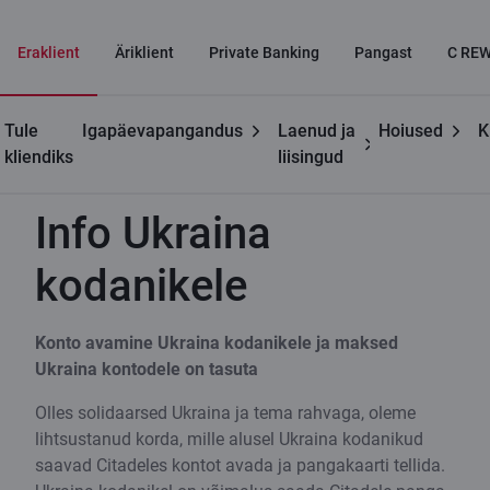
Eraklient
Äriklient
Private Banking
Pangast
C RE
Tule
Igapäevapangandus
Laenud ja
Hoiused
K
Kasulikku
Info Ukraina kodanikele
kliendiks
liisingud
Info Ukraina
kodanikele
Konto avamine Ukraina kodanikele ja maksed
Ukraina kontodele on tasuta
Olles solidaarsed Ukraina ja tema rahvaga, oleme
lihtsustanud korda, mille alusel Ukraina kodanikud
saavad Citadeles kontot avada ja pangakaarti tellida.