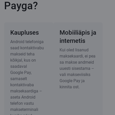
Payga?
Kaupluses
Mobiiliäpis ja
internetis
Android telefoniga
saad kontaktivabu
Kui oled lisanud
makseid teha
maksekaardi, ei pea
kõikjal, kus on
sa makse andmeid
saadaval
uuesti sisestama –
Google Pay,
vali makseviisiks
sarnaselt
Google Pay ja
kontaktivaba
kinnita ost.
maksekaardiga –
aseta Android
telefon vastu
makseterminali