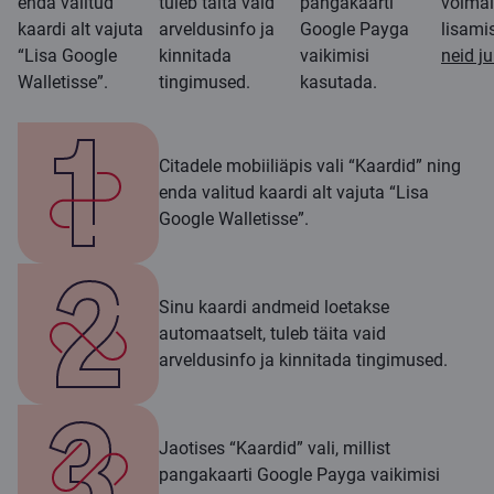
enda valitud
tuleb täita vaid
pangakaarti
võimal
kaardi alt vajuta
arveldusinfo ja
Google Payga
lisami
“Lisa Google
kinnitada
vaikimisi
neid ju
Walletisse”.
tingimused.
kasutada.
Citadele mobiiliäpis vali “Kaardid” ning
enda valitud kaardi alt vajuta “Lisa
Google Walletisse”.
Sinu kaardi andmeid loetakse
automaatselt, tuleb täita vaid
arveldusinfo ja kinnitada tingimused.
Jaotises “Kaardid” vali, millist
pangakaarti Google Payga vaikimisi