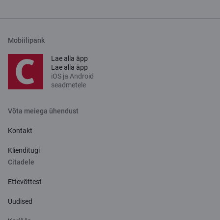
Mobiilipank
Lae alla äpp
Lae alla äpp
iOS ja Android
seadmetele
Võta meiega ühendust
Kontakt
Klienditugi
Citadele
Ettevõttest
Uudised