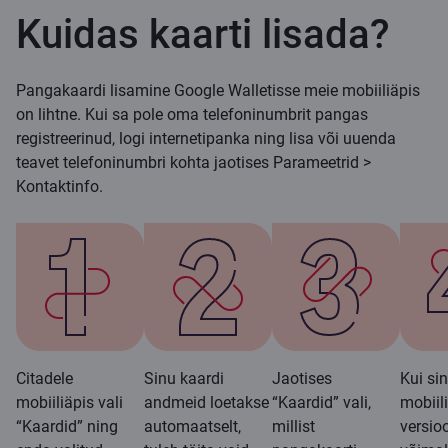
Kuidas kaarti lisada?
Pangakaardi lisamine Google Walletisse meie mobiiliäpis
on lihtne. Kui sa pole oma telefoninumbrit pangas
registreerinud, logi internetipanka ning lisa või uuenda
teavet telefoninumbri kohta jaotises Parameetrid >
Kontaktinfo.
Citadele
Sinu kaardi
Jaotises
Kui si
mobiiliäpis vali
andmeid loetakse
“Kaardid” vali,
mobiil
“Kaardid” ning
automaatselt,
millist
versioo