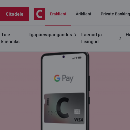
Eraklient
Äriklient
Private Banking
Tule
Igapäevapangandus
Laenud ja
H
Kasulikku
Google Pay
kliendiks
liisingud