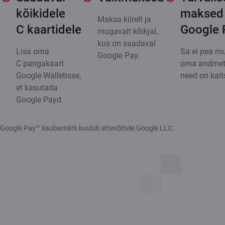
kõikidele
maksed
Maksa kiirelt ja
C kaartidele
Google 
mugavalt kõikjal,
kus on saadaval
Lisa oma
Sa ei pea m
Google Pay.
C pangakaart
oma andmete
Google Walletisse,
need on kait
et kasutada
Google Payd.
Google Pay™ kaubamärk kuulub ettevõttele Google LLC.