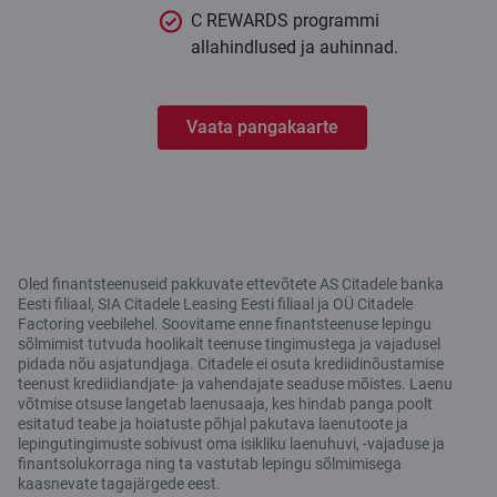
C REWARDS programmi
allahindlused ja auhinnad.
Vaata pangakaarte
Oled finantsteenuseid pakkuvate ettevõtete AS Citadele banka
Eesti filiaal, SIA Citadele Leasing Eesti filiaal ja OÜ Citadele
Factoring veebilehel. Soovitame enne finantsteenuse lepingu
sõlmimist tutvuda hoolikalt teenuse tingimustega ja vajadusel
pidada nõu asjatundjaga. Citadele ei osuta krediidinõustamise
teenust krediidiandjate- ja vahendajate seaduse mõistes. Laenu
võtmise otsuse langetab laenusaaja, kes hindab panga poolt
esitatud teabe ja hoiatuste põhjal pakutava laenutoote ja
lepingutingimuste sobivust oma isikliku laenuhuvi, -vajaduse ja
finantsolukorraga ning ta vastutab lepingu sõlmimisega
kaasnevate tagajärgede eest.