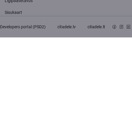
Ligipääsetavus
Sisukaart
Developers portal (PSD2)
citadele.lv
citadele.lt