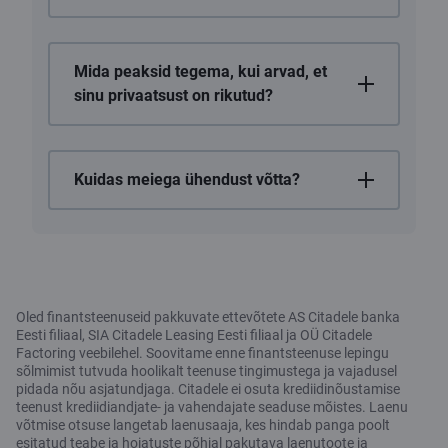
Mida peaksid tegema, kui arvad, et
sinu privaatsust on rikutud?
Kuidas meiega ühendust võtta?
Oled finantsteenuseid pakkuvate ettevõtete AS Citadele banka
Eesti filiaal, SIA Citadele Leasing Eesti filiaal ja OÜ Citadele
Factoring veebilehel. Soovitame enne finantsteenuse lepingu
sõlmimist tutvuda hoolikalt teenuse tingimustega ja vajadusel
pidada nõu asjatundjaga. Citadele ei osuta krediidinõustamise
teenust krediidiandjate- ja vahendajate seaduse mõistes. Laenu
võtmise otsuse langetab laenusaaja, kes hindab panga poolt
esitatud teabe ja hoiatuste põhjal pakutava laenutoote ja