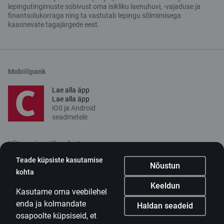
lepingutingimuste sobivust oma isikliku laenuhuvi, -vajaduse ja
finantsolukorraga ning ta vastutab lepingu sõlmimisega
kaasnevate tagajärgede eest.
Mobiilipank
Lae alla äpp
Lae alla äpp
iOS ja Android
seadmetele
Võta meiega ühendust
Teade küpsiste kasutamise
Kontakt
Nõustun
kohta
Klienditugi
Keeldun
Kasutame oma veebilehel
Citadele
enda ja kolmandate
Haldan seadeid
osapoolte küpsiseid, et
Ettevõttest