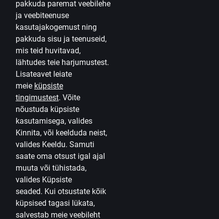
pakkuda paremat veebilehe
Uudised
ja veebiteenuse
kasutajakogemust ning
Karjäär
pakkuda sisu ja teenuseid,
mis teid huvitavad,
Citadele blogi
lähtudes teie harjumustest.
Tingimused
Lisateavet leiate
Kasutustingimused
meie
küpsiste
tingimustest
.
Võite
Küpsiste seaded
nõustuda küpsiste
kasutamisega, valides
Isikuandmete töötlemine ja kaitse
Kinnita, või keelduda neist,
Toodete ja teenuste tingimused
valides Keeldu. Samuti
Kasulik teave
saate oma otsust igal ajal
muuta või tühistada,
Erakliendi hinnakiri
valides Küpsiste
seaded.
Kui otsustate kõik
Ärikliendi hinnakiri
küpsised tagasi lükata,
Valuutakalkulaator
salvestab meie veebileht