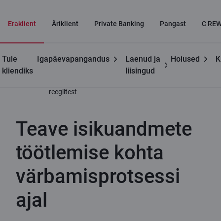
Eraklient
Äriklient
Private Banking
Pangast
C RE
Tule
Igapäevapangandus
Laenud ja
Hoiused
K
Kasulikku
Isikuandmete
Teave isikuandmete töötlemise
kliendiks
liisingud
töötlemise
kohta värbamisprotsessi ajal
reeglitest
Teave isikuandmete
töötlemise kohta
värbamisprotsessi
ajal