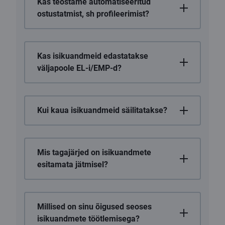
Kas teostame automatiseeritud
ostustatmist, sh profileerimist?
Kas isikuandmeid edastatakse
väljapoole EL-i/EMP-d?
Kui kaua isikuandmeid säilitatakse?
Mis tagajärjed on isikuandmete
esitamata jätmisel?
Millised on sinu õigused seoses
isikuandmete töötlemisega?