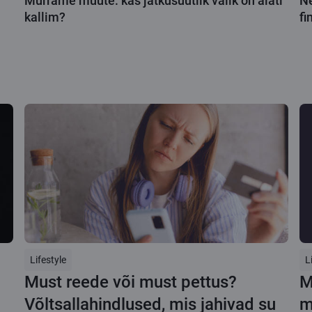
Murrame müüte: kas jätkusuutlik valik on alati
Ne
kallim?
fi
Lifestyle
L
Must reede või must pettus?
M
Võltsallahindlused, mis jahivad su
m