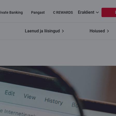
Eraklient
rivate Banking
Pangast
C REWARDS
Laenud ja liisingud
Hoiused