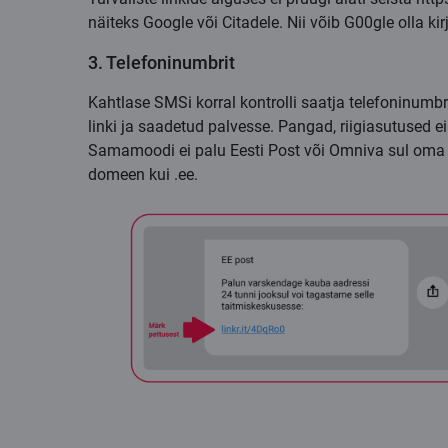
näiteks Google või Citadele. Nii võib G
00
gle olla ki
3. Telefoninumbrit
Kahtlase
SMSi korral kontrolli saatja telefoninumbri
linki ja saadetud palvesse. Pangad, riigiasutused 
Samamoodi ei palu Eesti Post või Omniva sul oma 
domeen kui .ee.