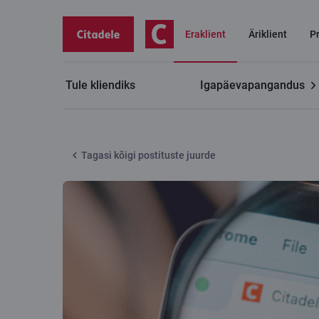
Eraklient
Äriklient
P
Tule kliendiks
Igapäevapangandus
Citadele blogi
Kuhu see link viib?
Tagasi kõigi postituste juurde