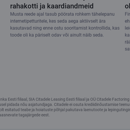
rahakotti ja kaardiandmeid
o
Musta reede ajal tasub pöörata rohkem tähelepanu
Fi
internetipetturitele, kes seda aega aktiivselt ära
eh
kasutavad ning enne ostu sooritamist kontrollida, kas
le
toode oli ka päriselt odav või ainult näib seda.
ka
rä
sa
a Eesti filiaal, SIA Citadele Leasing Eesti filiaal ja OÜ Citadele Factori
usel pidada nõu asjatundjaga. Citadele ei osuta krediidinõustamise teenu
 esitatud teabe ja hoiatuste põhjal pakutava laenutoote ja lepingutingim
aasnevate tagajärgede eest.