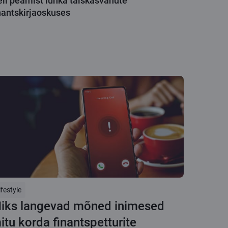
li peamist lünka täiskasvanute
nantskirjaoskuses
ifestyle
iks langevad mõned inimesed
itu korda finantspetturite