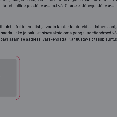
rjutatud nullidega
o
-tähe asemel või C
l
tadele
l
-tähega
i
-tähe asem
t: otsi infot internetist ja vaata kontaktandmeid eeldatava saatja
ei saada linke ja palu, et sisestaksid oma pangakaardiandmed või
paki saamise aadressi värskendada. Kahtlustavalt tasub suhtud