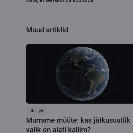
Osta, et seltskonda sobituda
Muud artiklid
Lifestyle
Murrame müüte: kas jätkusuutlik
valik on alati kallim?