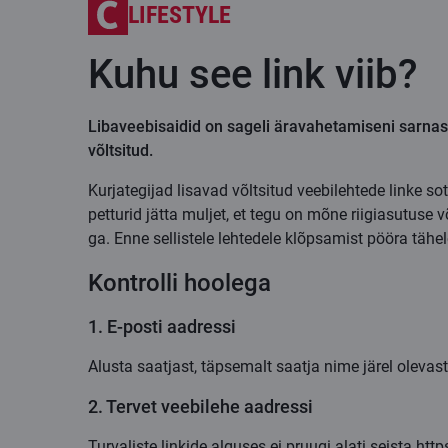
LIFESTYLE
Kuhu see link viib?
Libaveebisaidid on sageli äravahetamiseni sarnased
võltsitud.
Kurjategijad lisavad võltsitud veebilehtede linke 
petturid jätta muljet, et tegu on mõne riigiasutus
ga. Enne sellistele lehtedele klõpsamist pööra tähel
Kontrolli hoolega
1. E-posti aadressi
Alusta saatjast, täpsemalt saatja nime järel olevast
2. Tervet veebilehe aadressi
Turvaliste linkide alguses ei pruugi alati seista http