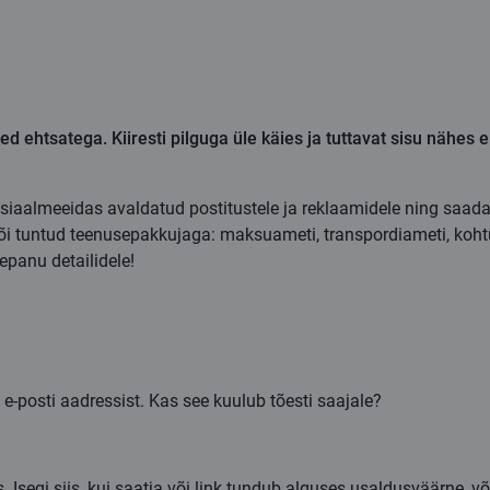
 ehtsatega. Kiiresti pilguga üle käies ja tuttavat sisu nähes ei
sotsiaalmeeidas avaldatud postitustele ja reklaamidele ning saad
e või tuntud teenusepakkujaga: maksuameti, transpordiameti, ko
epanu detailidele!
 e-posti aadressist. Kas see kuulub tõesti saajale?
s
. Isegi siis, kui saatja või link tundub alguses usaldusväärne,