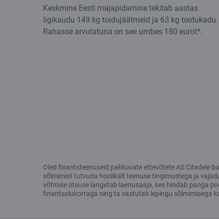
Keskmine Eesti majapidamine tekitab aastas
ligikaudu 149 kg toidujäätmeid ja 63 kg toidukadu.
Rahasse arvutatuna on see umbes 180 eurot*.
Oled finantsteenuseid pakkuvate ettevõtete AS Citadele bank
sõlmimist tutvuda hoolikalt teenuse tingimustega ja vajad
võtmise otsuse langetab laenusaaja, kes hindab panga poolt
finantsolukorraga ning ta vastutab lepingu sõlmimisega k