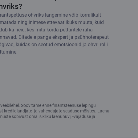
hvriks?
nantspettuse ohvriks langemine võib korralikult
matada ning inimese ettevaatlikuks muuta, kuid
idub ka neid, kes mitu korda petturitele raha
nnavad. Citadele panga ekspert ja psühhoterapeut
ägivad, kuidas on seotud emotsioonid ja ohvri rolli
ttumine.
ng veebilehel. Soovitame enne finantsteenuse lepingu
st krediidiandjate- ja vahendajate seaduse mõistes. Laenu
uste sobivust oma isikliku laenuhuvi, -vajaduse ja