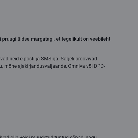
 pruugi üldse märgatagi, et tegelikult on veebileht
avad neid e-posti ja SMSiga. Sageli proovivad
htu, mõne ajakirjandusväljaande, Omniva või DPD-
 võivad olla veidi muudetud tuntud sõnad, nagu