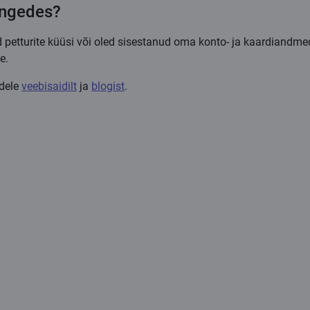
langedes?
 petturite küüsi või oled sisestanud oma konto- ja kaardiandme
e.
adele
veebisaidilt
ja
blogist
.