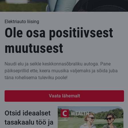
Elektriauto liising
Ole osa positiivsest
muutusest
Naudi elu ja seikle keskkonnasõbraliku autoga. Pane
päikseprillid ette, keera muusika valjemaks ja sõida juba
täna rohelisema tuleviku poole!
Vaata lähemalt
Otsid ideaalset
tasakaalu töö ja