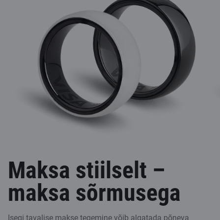
Maksa stiilselt –
maksa sõrmusega
Isegi tavalise makse tegemine võib algatada põneva