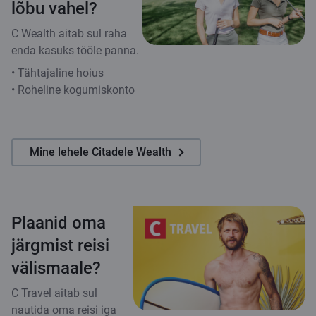
lõbu vahel?
C Wealth aitab sul raha
enda kasuks tööle panna.
• Tähtajaline hoius
• Roheline kogumiskonto
Mine lehele Citadele Wealth
Plaanid oma
järgmist reisi
välismaale?
C Travel aitab sul
nautida oma reisi iga