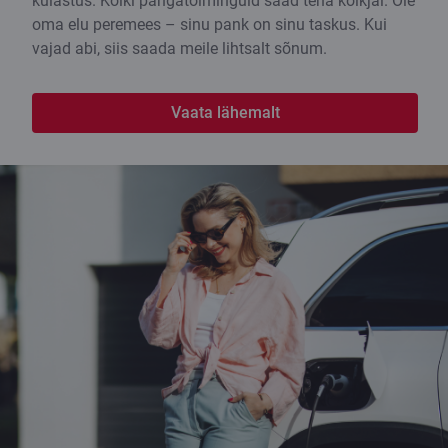
külastus. Kõiki pangatoiminguid saad teha kõikjal. Ole
oma elu peremees – sinu pank on sinu taskus. Kui
vajad abi, siis saada meile lihtsalt sõnum.
Vaata lähemalt