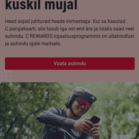
kuskil mujal
Head asjad juhtuvad heade inimestega. Kui sa kasutad
C pangakaarti, siis tasub iga ost end ära ja lisaks saad veel
auhindu. C REWARDS lojaalsusprogrammis on allahindlusi
ja auhindu igale maitsele.
Vaata auhindu