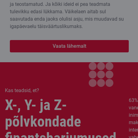
ja teostamatud. Ja kõiki ideid ei pea teadmata
tulevikku edasi lükkama. Väikelaen aitab sul
saavutada enda jaoks olulisi asju, mis muudavad su
igapäevaelu täisväärtuslikumaks.
Vaata lähemalt
Kas teadsid, et?
X-, Y- ja Z-
63%
van
inim
põlvkondade
mak
inte
vah