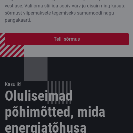
vestluse. Vali oma stiiliga sobiv värv ja disain ning kasuta
sõrmust viipemaksete tegemiseks samamoodi nagu
pangakaarti.
Telli sõrmus
Kasulik!
Oluliseimad
põhimõtted, mida
energiatõhusa