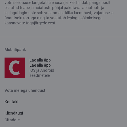
võtmise otsuse langetab laenusaaja, kes hindab panga poolt
esitatud teabe ja hoiatuste põhjal pakutava laenutoote ja
lepingutingimuste sobivust oma isikliku laenuhuvi, -vajaduse ja
finantsolukorraga ning ta vastutab lepingu sõlmimisega
kaasnevate tagajärgede eest.
Mobiilipank
Lae alla äpp
Lae alla äpp
iOS ja Android
seadmetele
Võta meiega ühendust
Kontakt
Klienditugi
Citadele