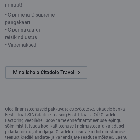
minutit!
• C prime ja C supreme
pangakaart
• C pangakaardi
reisikindlustus
• Viipemaksed
Mine lehele Citadele Travel
Oled finantsteenuseid pakkuvate ettevõtete AS Citadele banka
Eesti filiaal, SIA Citadele Leasing Eesti filiaal ja OÜ Citadele
Factoring veebilehel. Soovitame enne finantsteenuse lepingu
sõlmimist tutvuda hoolikalt teenuse tingimustega ja vajadusel
pidada nõu asjatundjaga. Citadele ei osuta krediidinõustamise
teenust krediidiandjate- ja vahendajate seaduse mõistes. Laenu