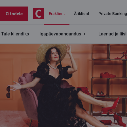
Eraklient
Äriklient
Private Banking
Tule kliendiks
Igapäevapangandus
Laenud ja liis