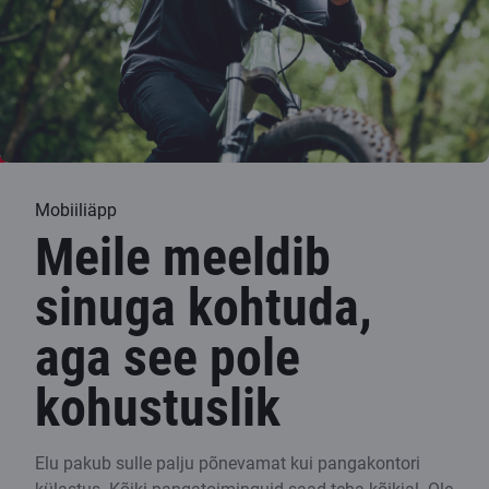
Mobiiliäpp
Meile meeldib
sinuga kohtuda,
aga see pole
kohustuslik
Elu pakub sulle palju põnevamat kui pangakontori