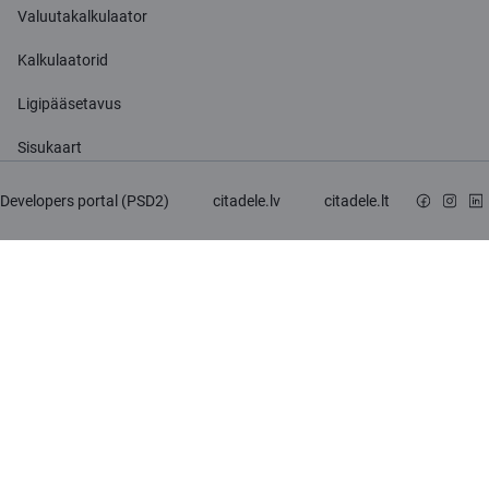
Valuutakalkulaator
Kalkulaatorid
Ligipääsetavus
Sisukaart
Developers portal (PSD2)
citadele.lv
citadele.lt