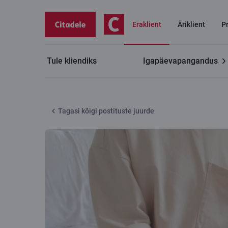
Eraklient
Äriklient
P
Tule kliendiks
Igapäevapangandus
Citadele blogi
Kuidas oma raha reisides kaitsta?
Tagasi kõigi postituste juurde