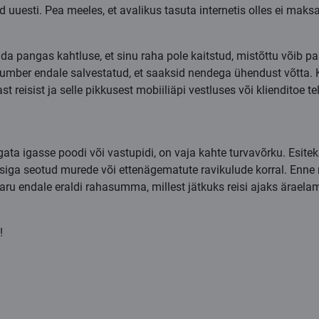
 uuesti. Pea meeles, et avalikus tasuta internetis olles ei maksa 
da pangas kahtluse, et sinu raha pole kaitstud, mistõttu võib pa
 number endale salvestatud, et saaksid nendega ühendust võtta.
t reisist ja selle pikkusest mobiiliäpi vestluses või klienditoe t
gata igasse poodi või vastupidi, on vaja kahte turvavõrku. Esiteks
asiga seotud murede või ettenägematute ravikulude korral. Enne 
aru endale eraldi rahasumma, millest jätkuks reisi ajaks ärae
!