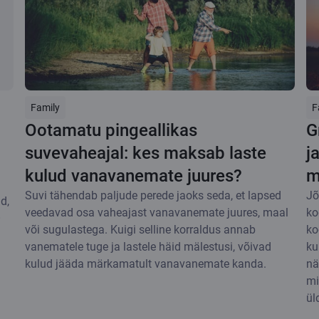
Family
F
Ootamatu pingeallikas
G
suvevaheajal: kes maksab laste
j
kulud vanavanemate juures?
m
Suvi tähendab paljude perede jaoks seda, et lapsed
Jõ
d,
veedavad osa vaheajast vanavanemate juures, maal
ko
O
või sugulastega. Kuigi selline korraldus annab
ko
vanematele tuge ja lastele häid mälestusi, võivad
ku
kulud jääda märkamatult vanavanemate kanda.
nä
mi
üld