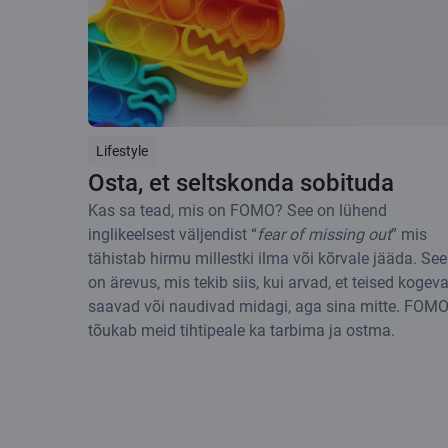
Lifestyle
Osta, et seltskonda sobituda
Kas sa tead, mis on FOMO? See on lühend
inglikeelsest väljendist “
fear of missing out
” mis
tähistab hirmu millestki ilma või kõrvale jääda. See
on ärevus, mis tekib siis, kui arvad, et teised kogeva
saavad või naudivad midagi, aga sina mitte. FOM
tõukab meid tihtipeale ka tarbima ja ostma.