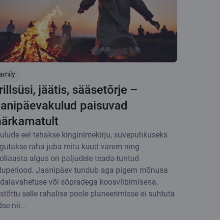
amily
rillsüsi, jäätis, sääsetõrje –
aanipäevakulud paisuvad
ärkamatult
ulude eel tehakse kinginimekirju, suvepuhkuseks
gutakse raha juba mitu kuud varem ning
oliaasta algus on paljudele teada-tuntud
luperiood. Jaanipäev tundub aga pigem mõnusa
dalavahetuse või sõpradega koosviibimisena,
stõttu selle rahalise poole planeerimisse ei suhtuta
se nii...