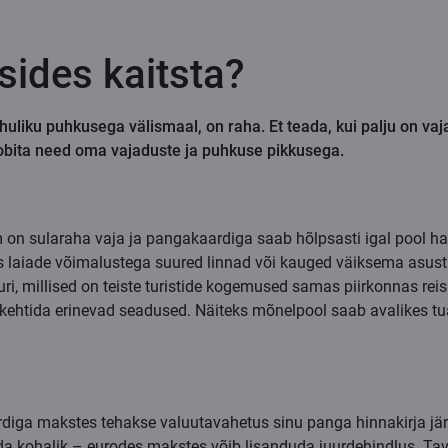
sides kaitsta?
huliku puhkusega välismaal, on raha. Et teada, kui palju on va
sobita need oma vajaduste ja puhkuse pikkusega.
em on sularaha vaja ja pangakaardiga saab hõlpsasti igal poo
eed siis laiade võimalustega suured linnad või kauged väiksema a
ri, millised on teiste turistide kogemused samas piirkonnas rei
a kehtida erinevad seadused. Näiteks mõnelpool saab avalikes t
aardiga makstes tehakse valuutavahetus sinu panga hinnakirja j
ida kohalik – eurodes makstes võib lisanduda juurdehindlus. Ta