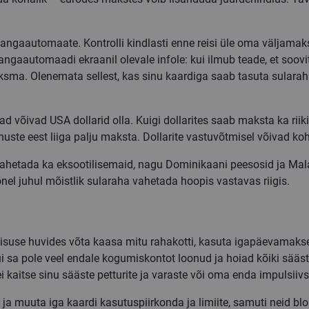
ngaautomaate. Kontrolli kindlasti enne reisi üle oma väljamaks
gaautomaadi ekraanil olevale infole: kui ilmub teade, et soo
sma. Olenemata sellest, kas sinu kaardiga saab tasuta sularaha 
õivad USA dollarid olla. Kuigi dollarites saab maksta ka riikide
teenuste eest liiga palju maksta. Dollarite vastuvõtmisel võivad
ahetada ka eksootilisemaid, nagu Dominikaani peesosid ja Malai
el juhul mõistlik sularaha vahetada hoopis vastavas riigis.
lisuse huvides võta kaasa mitu rahakotti, kasuta igapäevama
ui sa pole veel endale kogumiskontot loonud ja hoiad kõiki sää
kaitse sinu sääste petturite ja varaste või oma enda impulsiivset
a muuta iga kaardi kasutuspiirkonda ja limiite, samuti neid bloke