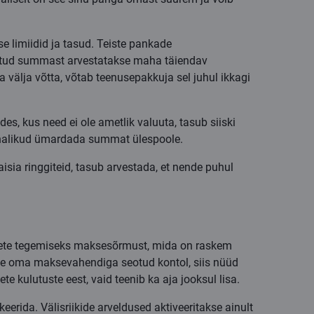
e limiidid ja tasud. Teiste pankade
vitud summast arvestatakse maha täiendav
välja võtta, võtab teenusepakkuja sel juhul ikkagi
s, kus need ei ole ametlik valuuta, tasub siiski
 kohalikud ümardada summat ülespoole.
sia ringgiteid, tasub arvestada, et nende puhul
ksete tegemiseks maksesõrmust, mida on raskem
ste oma maksevahendiga seotud kontol, siis nüüd
e kulutuste eest, vaid teenib ka aja jooksul lisa.
erida. Välisriikide arveldused aktiveeritakse ainult