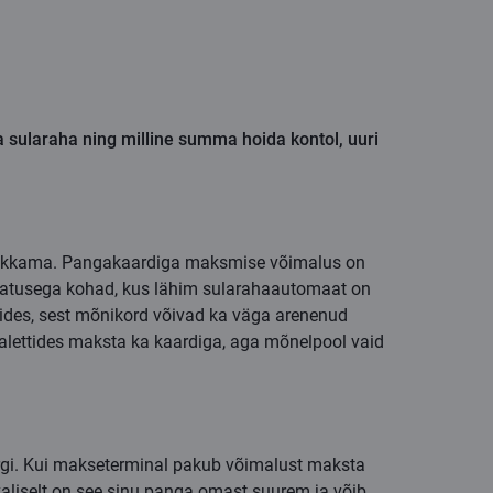
ja sularaha ning milline summa hoida kontol, uuri
l hakkama. Pangakaardiga maksmise võimalus on
sustatusega kohad, kus lähim sularahaautomaat on
sides, sest mõnikord võivad ka väga arenenud
ualettides maksta ka kaardiga, aga mõnelpool vaid
ärgi. Kui makseterminal pakub võimalust maksta
valiselt on see sinu panga omast suurem ja võib