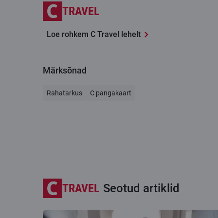
TRAVEL
Loe rohkem C Travel lehelt
Märksõnad
Rahatarkus
C pangakaart
TRAVEL
Seotud artiklid