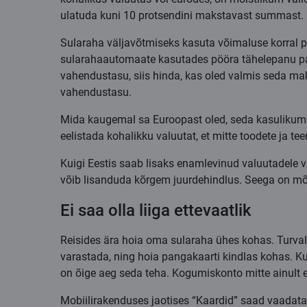
ulatuda kuni 10 protsendini makstavast summast.
Sularaha väljavõtmiseks kasuta võimaluse korral pa
sularahaautomaate kasutades pööra tähelepanu pan
vahendustasu, siis hinda, kas oled valmis seda mak
vahendustasu.
Mida kaugemal sa Euroopast oled, seda kasulikumad v
eelistada kohalikku valuutat, et mitte toodete ja 
Kuigi Eestis saab lisaks enamlevinud valuutadele v
võib lisanduda kõrgem juurdehindlus. Seega on mõn
Ei saa olla liiga ettevaatlik
Reisides ära hoia oma sularaha ühes kohas. Turva
varastada, ning hoia pangakaarti kindlas kohas. K
on õige aeg seda teha. Kogumiskonto mitte ainult ei 
Mobiilirakenduses jaotises “Kaardid” saad vaadata j