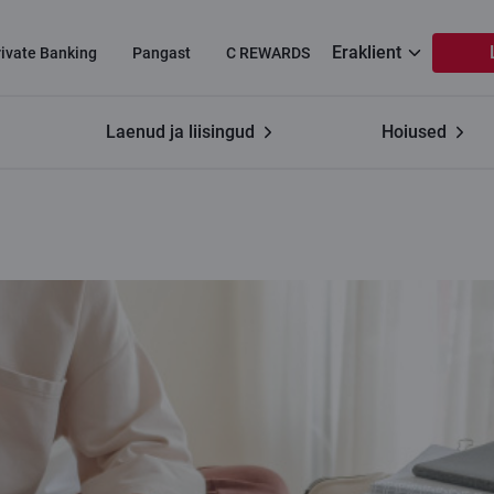
Eraklient
rivate Banking
Pangast
C REWARDS
Laenud ja liisingud
Hoiused