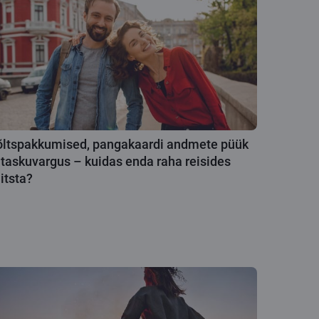
ltspakkumised, pangakaardi andmete püük
 taskuvargus – kuidas enda raha reisides
itsta?