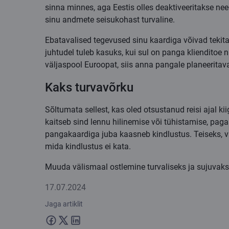
sinna minnes, aga Eestis olles deaktiveeritakse need
sinu andmete seisukohast turvaline.
Ebatavalised tegevused sinu kaardiga võivad tekita
juhtudel tuleb kasuks, kui sul on panga klienditoe
väljaspool Euroopat, siis anna pangale planeeritavas
Kaks turvavõrku
Sõltumata sellest, kas oled otsustanud reisi ajal kii
kaitseb sind lennu hilinemise või tühistamise, pag
pangakaardiga juba kaasneb kindlustus. Teiseks, v
mida kindlustus ei kata.
Muuda välismaal ostlemine turvaliseks ja sujuvaks
17.07.2024
Jaga artiklit