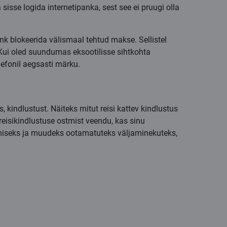
sisse logida internetipanka, sest see ei pruugi olla
nk blokeerida välismaal tehtud makse. Sellistel
 Kui oled suundumas eksootilisse sihtkohta
elefonil aegsasti märku.
, kindlustust. Näiteks mitut reisi kattev kindlustus
reisikindlustuse ostmist veendu, kas sinu
lamiseks ja muudeks ootamatuteks väljaminekuteks,