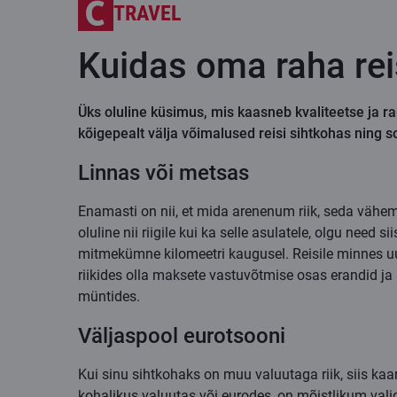
TRAVEL
Kuidas oma raha rei
Üks oluline küsimus, mis kaasneb kvaliteetse ja ra
kõigepealt välja võimalused reisi sihtkohas ning 
Linnas või metsas
Enamasti on nii, et mida arenenum riik, seda väh
oluline nii riigile kui ka selle asulatele, olgu n
mitmekümne kilomeetri kaugusel. Reisile minnes uu
riikides olla maksete vastuvõtmise osas erandid j
müntides.
Väljaspool eurotsooni
Kui sinu sihtkohaks on muu valuutaga riik, siis k
kohalikus valuutas või eurodes, on mõistlikum val