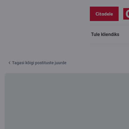
Tule kliendiks
Citadele blogi
Millal sa viimati Adelega rääkisid?
Tagasi kõigi postituste juurde