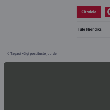
Tule kliendiks
Citadele blogi
Stressivabad jõulud ei pea jääma soovunelmaks
Tagasi kõigi postituste juurde