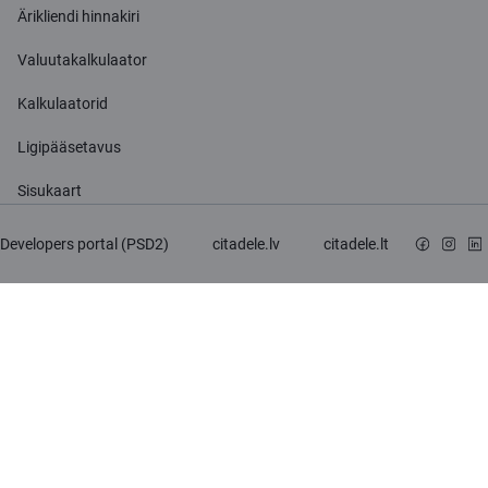
Ärikliendi hinnakiri
Valuutakalkulaator
Kalkulaatorid
Ligipääsetavus
Sisukaart
Developers portal (PSD2)
citadele.lv
citadele.lt