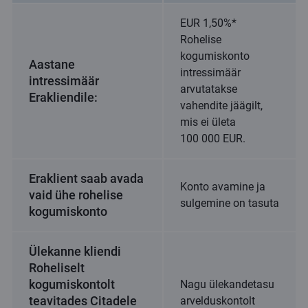
EUR 1,50%*
Rohelise
kogumiskonto
Aastane
intressimäär
intressimäär
arvutatakse
Erakliendile:
vahendite jäägilt,
mis ei ületa
100 000 EUR.
Eraklient saab avada
Konto avamine ja
vaid ühe rohelise
sulgemine on tasuta
kogumiskonto
Ülekanne kliendi
Roheliselt
kogumiskontolt
Nagu ülekandetasu
teavitades Citadele
arvelduskontolt