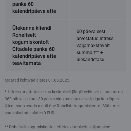
panka 60
kalendripäeva ette
Ülekanne kliendi
60 päeva eest
Roheliselt
arvestatud intress
kogumiskontolt
väljamakstavalt
Citadele panka 60
summalt** +
kalendripäeva ette
ülekandetasu.
teavitamata
Määrad kehtivad alates 01.05.2025.
* Intress arvutatakse kuu keskmiselt jäägilt eeldusel, et aastas on
360 päeva ja kuus 30 päeva ning makstakse välja iga kuu lõpus.
Klient saab avada ainult ühe Roheliste kogumiskonto. Säästmist
saab alustada alates 0 EUR.
** Roheliselt kogumiskontolt etteteavitamiseta väljamakse