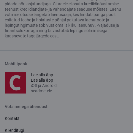
pidada nõu asjatundjaga. Citadele ei osuta krediidinõustamise
teenust krediidiandjate- ja vahendajate seaduse mõistes. Laenu
võtmise otsuse langetab laenusaaja, kes hindab panga poolt
esitatud teabe ja hoiatuste põhjal pakutava laenutoote ja
lepingutingimuste sobivust oma isikliku laenuhuvi, -vajaduse ja
finantsolukorraga ning ta vastutab lepingu sõlmimisega
kaasnevate tagajärgede eest.
Mobiilipank
Lae alla äpp
Lae alla äpp
iOS ja Android
seadmetele
Võta meiega ühendust
Kontakt
Klienditugi