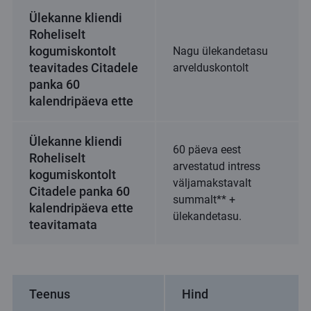
Ülekanne kliendi
Roheliselt
kogumiskontolt
Nagu ülekandetasu
teavitades Citadele
arvelduskontolt
panka 60
kalendripäeva ette
Ülekanne kliendi
60 päeva eest
Roheliselt
arvestatud intress
kogumiskontolt
väljamakstavalt
Citadele panka 60
summalt** +
kalendripäeva ette
ülekandetasu.
teavitamata
Teenus
Hind