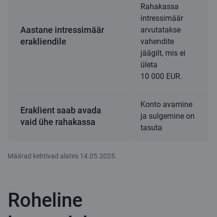
Rahakassa
intressimäär
Aastane intressimäär
arvutatakse
erakliendile
vahendite
jäägilt, mis ei
ületa
10 000 EUR.
Konto avamine
Eraklient saab avada
ja sulgemine on
vaid ühe rahakassa
tasuta
Määrad kehtivad alates 14.05.2025.
Roheline