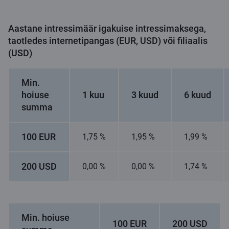
Aastane intressimäär igakuise intressimaksega,
taotledes internetipangas (EUR, USD) või filiaalis
(USD)
Min.
hoiuse
1 kuu
3 kuud
6 kuud
summa
100 EUR
1,75 %
1,95 %
1,99 %
200 USD
0,00 %
0,00 %
1,74 %
Min. hoiuse
100 EUR
200 USD