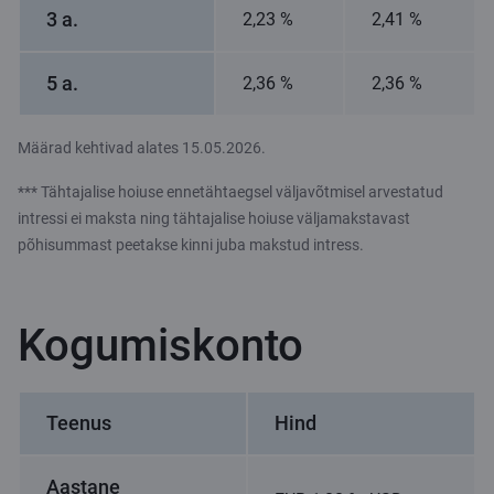
3 a.
2,23 %
2,41 %
5 a.
2,36 %
2,36 %
Määrad kehtivad alates 15.05.2026.
*** Tähtajalise hoiuse ennetähtaegsel väljavõtmisel arvestatud
intressi ei maksta ning tähtajalise hoiuse väljamakstavast
põhisummast peetakse kinni juba makstud intress.
Kogumiskonto
Teenus
Hind
Aastane