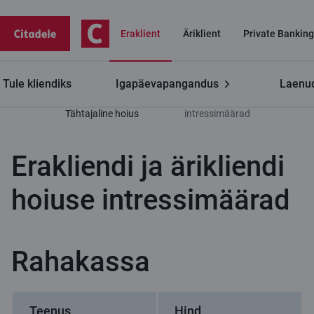
Eraklient
Äriklient
Private Banking
Tule kliendiks
Igapäevapangandus
Laenud
Eraklient
Kogumiskonto ja
Erakliendi ja ärikliendi hoiuse
Tähtajaline hoius
intressimäärad
Erakliendi ja ärikliendi
hoiuse intressimäärad
Rahakassa
Teenus
Hind