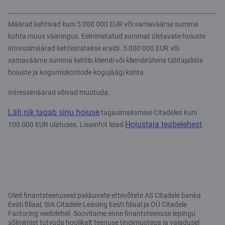
Määrad kehtivad kuni 5 000 000 EUR või samaväärse summa
kohta muus vääringus. Eelnimetatud summat ületavate hoiuste
intressimäärad kehtestatakse eraldi. 5 000 000 EUR või
samaväärne summa kehtib kliendi või kliendirühma tähtajaliste
hoiuste ja kogumiskontode kogujäägi kohta.
Intressimäärad võivad muutuda.
Läti riik tagab sinu hoiuse
tagasimaksmise Citadeles kuni
Hoiustaja teabelehest
100 000 EUR ulatuses. Lisainfot leiad
.
Oled finantsteenuseid pakkuvate ettevõtete AS Citadele banka
Eesti filiaal, SIA Citadele Leasing Eesti filiaal ja OÜ Citadele
Factoring veebilehel. Soovitame enne finantsteenuse lepingu
sõlmimist tutvuda hoolikalt teenuse tingimustega ja vajadusel