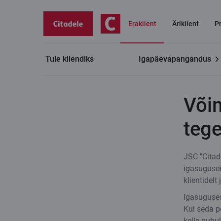
Eraklient
Äriklient
P
Tule kliendiks
Igapäevapangandus
Kasulikku
Võimalus teatada keelatud tegevusest
Või
teg
JSC "Citade
igasuguse
klientidelt
Igasuguses
Kui seda pe
kelle puhu