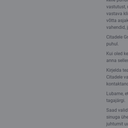
vastutust,
vastava kl
võtta asja
vahendid, 
Citadele G
puhul.
Kui oled ke
anna selle
Kirjelda t
Citadele v
kontaktand
Lubame, et
tagajärgi.
Saad valid
sinuga ühe
juhtumit u