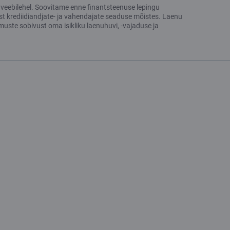
ng veebilehel. Soovitame enne finantsteenuse lepingu
st krediidiandjate- ja vahendajate seaduse mõistes. Laenu
uste sobivust oma isikliku laenuhuvi, -vajaduse ja