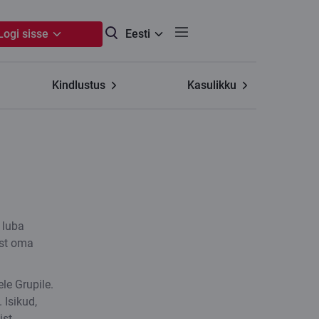
Logi sisse
Eesti
Kindlustus
Kasulikku
 luba
ist oma
le Grupile.
 Isikud,
ist