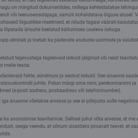
 nagu on märgitud dokumentides, millega kehtestatakse tehing
iendi või teenuseosutajaga, samuti kohaldatava õiguse alusel. 
kohaseid õiguslikke meetmeid, et nõuda tagasi vääralt kasutatu
ja lõpetada ärisuhe keelatud käitumises osaleva isikuga.
rupp abistab ja toetab ka pädevate asutuste uurimiste ja süüdis
elatud tegevustega tegelevaid isikuid jälginud või neist teavitatu
st meile teada.
eadaolevaid fakte, sündmusi ja seotud isikuid. See aruanne saad
astavuskontrolli juhile. Palun märgi oma nimi, perekonnanimi ja
med (e-posti aadress, postiaadress või telefoninumber).
 iga aruanne võetakse arvesse ja see ei põhjusta sulle negatiivs
a ka anonüümse teavitamise. Sellisel juhul võta arvesse, et me 
ndust, seega veendu, et sõnum sisaldaks piisavalt teavet, et s
urida.