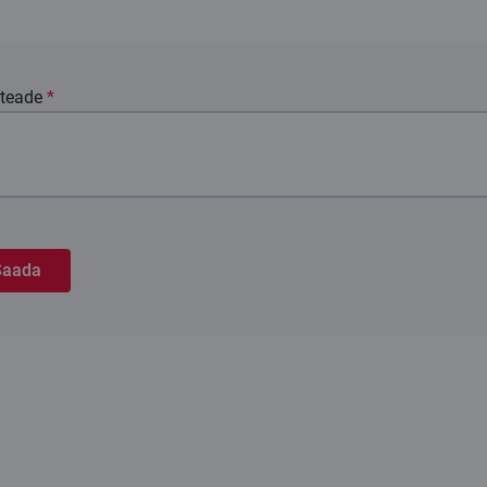
 teade
*
Saada