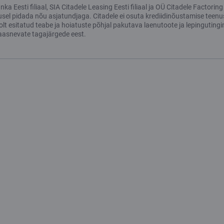
a Eesti filiaal, SIA Citadele Leasing Eesti filiaal ja OÜ Citadele Factori
usel pidada nõu asjatundjaga. Citadele ei osuta krediidinõustamise teenu
 esitatud teabe ja hoiatuste põhjal pakutava laenutoote ja lepingutingim
aasnevate tagajärgede eest.