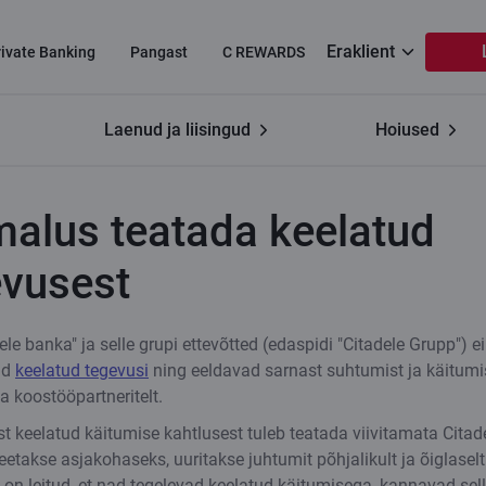
Eraklient
rivate Banking
Pangast
C REWARDS
Laenud ja liisingud
Hoiused
malus teatada keelatud
evusest
le banka" ja selle grupi ettevõtted (edaspidi "Citadele Grupp") ei
id
keelatud tegevusi
ning eeldavad sarnast suhtumist ja käitum
 ja koostööpartneritelt.
t keelatud käitumise kahtlusest tuleb teatada viivitamata Citade
etakse asjakohaseks, uuritakse juhtumit põhjalikult ja õiglaselt.
l on leitud, et nad tegelevad keelatud käitumisega, kannavad sell