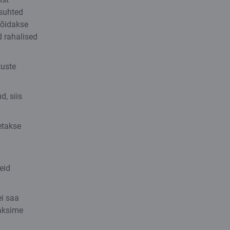
usuhted
Võidakse
d rahalised
tuste
d, siis
etakse
eid
ei saa
aaksime