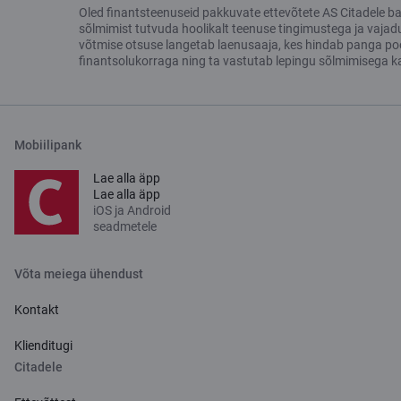
Oled finantsteenuseid pakkuvate ettevõtete AS Citadele bank
sõlmimist tutvuda hoolikalt teenuse tingimustega ja vajad
võtmise otsuse langetab laenusaaja, kes hindab panga poolt
finantsolukorraga ning ta vastutab lepingu sõlmimisega k
Mobiilipank
Lae alla äpp
Lae alla äpp
iOS ja Android
seadmetele
Võta meiega ühendust
Kontakt
Klienditugi
Citadele