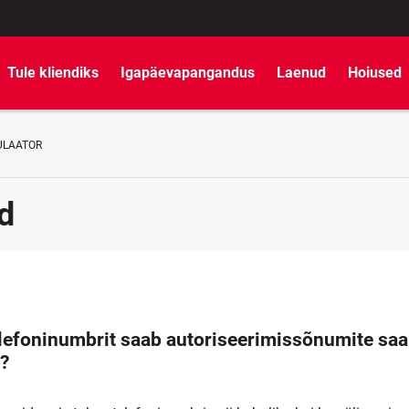
Tule kliendiks
Igapäevapangandus
Laenud
Hoiused
ULAATOR
d
telefoninumbrit saab autoriseerimissõnumite sa
?