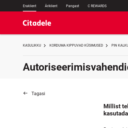
Eraklient
Äriklient
Pangast
C REWARDS
KASULIKKU
KORDUMA KIPPUVAD KÜSIMUSED
PIN KALK
Autoriseerimisvahendi
Tagasi
Millist 
kasutada