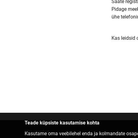
Saate regist
Pidage meel
ühe telefon
Kas leidsid
Teade küpsiste kasutamise kohta
Võta ühendust
Kasutame oma veebilehel enda ja kolmandate osapoo