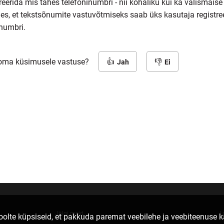
reerida mis tahes telefoninumbri - nii kohaliku kui ka välismaise
es, et tekstsõnumite vastuvõtmiseks saab üks kasutaja registree
inumbri.
 oma küsimusele vastuse?
Jah
Ei
Jälgi meid
L
lte küpsiseid, et pakkuda paremat veebilehe ja veebiteenuse