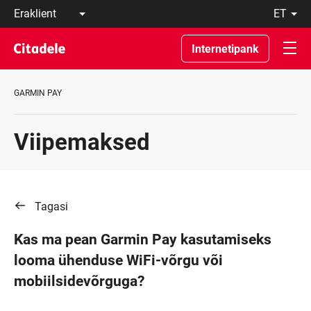
Eraklient
et
Äriklient
Eesti
Pangast
По-
Internetipank
C
русски
REWARDS
In
English
GARMIN PAY
Viipemaksed
Tagasi
Kas ma pean Garmin Pay kasutamiseks
looma ühenduse WiFi-võrgu või
mobiilsidevõrguga?