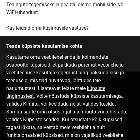
Tehingute tegemiseks ei pea teil olema mobiilside- või
WiFi-ühendust.
Kas leidsid oma küsimusele vastuse?
Teade küpsiste kasutamise kohta
Jah
Ei
Kasutame oma veebilehel enda ja kolmandate
osapoolte küpsiseid, et pakkuda paremat veebilehe ja
veebiteenuse kasutajakogemust ning pakkuda sisu ja
teenuseid, mis teid huvitavad, lähtudes teie
Võta ühendust
harjumustest. Lisateavet leiate meie
küpsiste
77 00 000
info@citadele.ee
tingimustest
. Võite nõustuda küpsiste kasutamisega,
valides Kinnita, või keelduda neist, valides Keeldu.
Samuti saate oma otsust igal ajal muuta või tühistada,
Jälgi meid
valides Küpsiste seaded. Kui otsustate kõik küpsised
tagasi lükata, salvestab meie veebileht ainult
funktsionaalsed küpsised, mis on vajalikud veebilehe