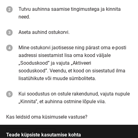
Tutvu auhinna saamise tingimustega ja kinnita
need.
Aseta auhind ostukorvi.
Mine ostukorvi jaotisesse ning pärast oma e-posti
aadressi sisestamist lisa oma kood väljale
„Sooduskood” ja vajuta „Aktiveeri
sooduskood”. Veendu, et kood on sisestatud ilma
lisatühikute või muude sümboliteta.
Kui soodustus on ostule rakendunud, vajuta nupule
„Kinnita”, et auhinna ostmine lõpule viia.
Kas leidsid oma küsimusele vastuse?
Teade küpsiste kasutamise kohta
Jah
Ei