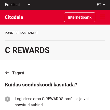
Eraklient
et
Äriklient
Eesti
Pangast
По-
Internetipank
C
русски
REWARDS
In
English
PUNKTIDE KASUTAMINE
C REWARDS
Tagasi
Kuidas sooduskoodi kasutada?
Logi sisse oma C REWARDS profiilile ja vali
soovitud auhind.