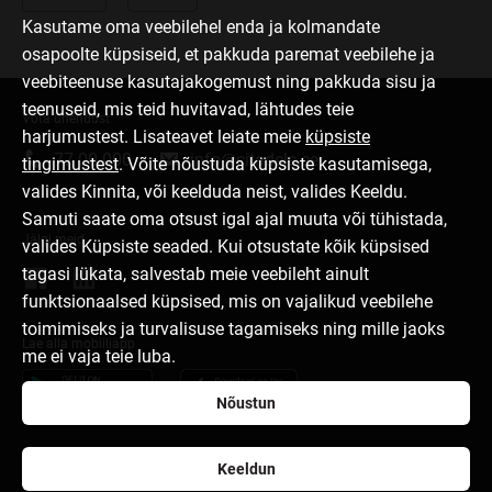
Kasutame oma veebilehel enda ja kolmandate
osapoolte küpsiseid, et pakkuda paremat veebilehe ja
veebiteenuse kasutajakogemust ning pakkuda sisu ja
teenuseid, mis teid huvitavad, lähtudes teie
Võta ühendust
harjumustest. Lisateavet leiate meie
küpsiste
77 00 000
info@citadele.ee
tingimustest
. Võite nõustuda küpsiste kasutamisega,
valides Kinnita, või keelduda neist, valides Keeldu.
Samuti saate oma otsust igal ajal muuta või tühistada,
Jälgi meid
valides Küpsiste seaded. Kui otsustate kõik küpsised
tagasi lükata, salvestab meie veebileht ainult
funktsionaalsed küpsised, mis on vajalikud veebilehe
toimimiseks ja turvalisuse tagamiseks ning mille jaoks
Lae alla mobiiliäpp
me ei vaja teie luba.
Nõustun
Keeldun
Pangast
Pressikeskus
Karjäär
Kasutustingimused