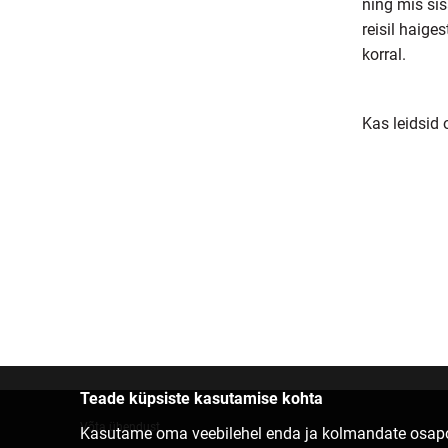
ning mis sis
reisil haige
korral.
Kas leidsid
Teade küpsiste kasutamise kohta
Võta ühendust
Kasutame oma veebilehel enda ja kolmandate osapoo