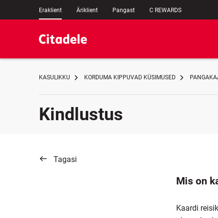
Eraklient
Äriklient
Pangast
C REWARDS
KASULIKKU
KORDUMA KIPPUVAD KÜSIMUSED
PANGAKAA
Kindlustus
Tagasi
Mis on ka
Kaardi reis