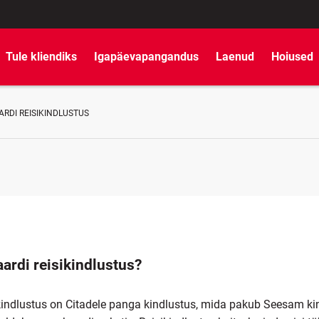
Tule kliendiks
Igapäevapangandus
Laenud
Hoiused
RDI REISIKINDLUSTUS
ardi reisikindlustus?
ikindlustus on Citadele panga kindlustus, mida pakub Seesam ki