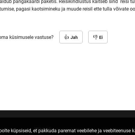
aldub pangakaardi paketis. Reisikindlustus kaitseb sind reisi tü
stumise, pagasi kaotsimineku ja muude reisil ette tulla võivate 
 oma küsimusele vastuse?
Jah
Ei
Jälgi meid
L
lte küpsiseid, et pakkuda paremat veebilehe ja veebiteenuse