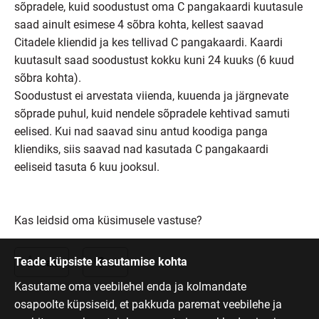
sõpradele, kuid soodustust oma C pangakaardi kuutasule
saad ainult esimese 4 sõbra kohta, kellest saavad
Citadele kliendid ja kes tellivad C pangakaardi. Kaardi
kuutasult saad soodustust kokku kuni 24 kuuks (6 kuud
sõbra kohta).
Soodustust ei arvestata viienda, kuuenda ja järgnevate
sõprade puhul, kuid nendele sõpradele kehtivad samuti
eelised. Kui nad saavad sinu antud koodiga panga
kliendiks, siis saavad nad kasutada C pangakaardi
eeliseid tasuta 6 kuu jooksul.
Kas leidsid oma küsimusele vastuse?
Teade küpsiste kasutamise kohta
Jah
Ei
Kasutame oma veebilehel enda ja kolmandate
osapoolte küpsiseid, et pakkuda paremat veebilehe ja