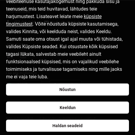
veebiteenuse kasutajakogemust ning pakkuda sisu ja
teenuseid, mis teid huvitavad, lähtudes teie
Võta ühendust
harjumustest. Lisateavet leiate meie
küpsiste
77 00 000
info@citadele.ee
tingimustest
. Võite nõustuda küpsiste kasutamisega,
valides Kinnita, või keelduda neist, valides Keeldu.
Samuti saate oma otsust igal ajal muuta või tühistada,
Jälgi meid
valides Küpsiste seaded. Kui otsustate kõik küpsised
tagasi lükata, salvestab meie veebileht ainult
funktsionaalsed küpsised, mis on vajalikud veebilehe
toimimiseks ja turvalisuse tagamiseks ning mille jaoks
Lae alla mobiiliäpp
me ei vaja teie luba.
Nõustun
Keeldun
Pangast
Pressikeskus
Karjäär
Kasutustingimused
Küpsiste seaded
Isikuandmete töötlemise reeglitest
Haldan seadeid
citadele.lv
citadele.lt
Developers Portal (PSD2)