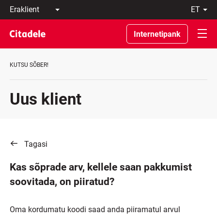
Eraklient
et
Äriklient
Eesti
Pangast
По-
Internetipank
C
русски
REWARDS
In
English
KUTSU SÕBER!
Uus klient
Tagasi
Kas sõprade arv, kellele saan pakkumist
soovitada, on piiratud?
Oma kordumatu koodi saad anda piiramatul arvul