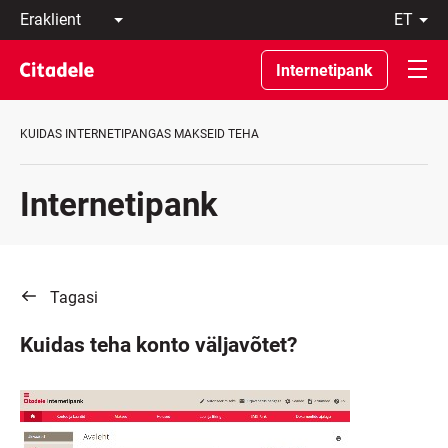
Eraklient
et
Äriklient
Eesti
Pangast
По-
Internetipank
C
русски
REWARDS
In
English
KUIDAS INTERNETIPANGAS MAKSEID TEHA
Internetipank
Tagasi
Kuidas teha konto väljavõtet?