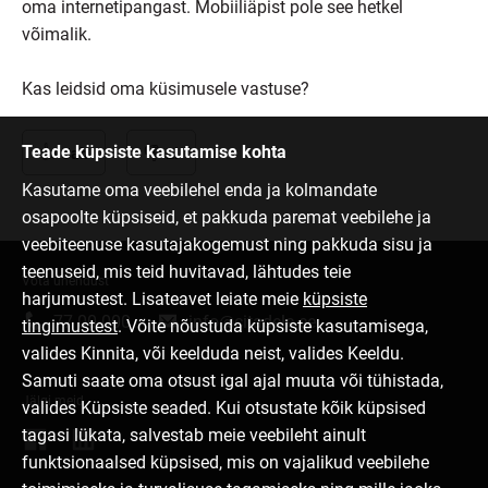
oma internetipangast. Mobiiliäpist pole see hetkel
võimalik.
Kas leidsid oma küsimusele vastuse?
Teade küpsiste kasutamise kohta
Jah
Ei
Kasutame oma veebilehel enda ja kolmandate
osapoolte küpsiseid, et pakkuda paremat veebilehe ja
veebiteenuse kasutajakogemust ning pakkuda sisu ja
teenuseid, mis teid huvitavad, lähtudes teie
Võta ühendust
harjumustest. Lisateavet leiate meie
küpsiste
77 00 000
info@citadele.ee
tingimustest
. Võite nõustuda küpsiste kasutamisega,
valides Kinnita, või keelduda neist, valides Keeldu.
Samuti saate oma otsust igal ajal muuta või tühistada,
Jälgi meid
valides Küpsiste seaded. Kui otsustate kõik küpsised
tagasi lükata, salvestab meie veebileht ainult
funktsionaalsed küpsised, mis on vajalikud veebilehe