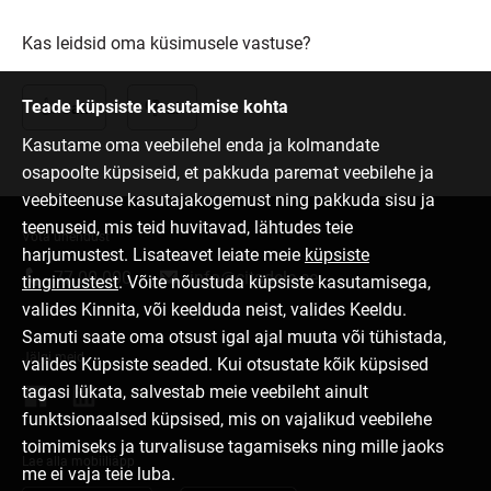
Kas leidsid oma küsimusele vastuse?
Teade küpsiste kasutamise kohta
Jah
Ei
Kasutame oma veebilehel enda ja kolmandate
osapoolte küpsiseid, et pakkuda paremat veebilehe ja
veebiteenuse kasutajakogemust ning pakkuda sisu ja
teenuseid, mis teid huvitavad, lähtudes teie
Võta ühendust
harjumustest. Lisateavet leiate meie
küpsiste
77 00 000
info@citadele.ee
tingimustest
. Võite nõustuda küpsiste kasutamisega,
valides Kinnita, või keelduda neist, valides Keeldu.
Samuti saate oma otsust igal ajal muuta või tühistada,
Jälgi meid
valides Küpsiste seaded. Kui otsustate kõik küpsised
tagasi lükata, salvestab meie veebileht ainult
funktsionaalsed küpsised, mis on vajalikud veebilehe
toimimiseks ja turvalisuse tagamiseks ning mille jaoks
Lae alla mobiiliäpp
me ei vaja teie luba.