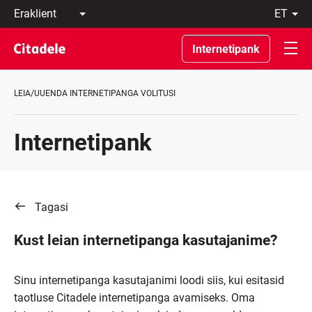
Eraklient
et
Äriklient
Eesti
Pangast
По-
Internetipank
C
русски
REWARDS
In
English
LEIA/UUENDA INTERNETIPANGA VOLITUSI
Internetipank
Tagasi
Kust leian internetipanga kasutajanime?
Sinu internetipanga kasutajanimi loodi siis, kui esitasid
taotluse Citadele internetipanga avamiseks. Oma