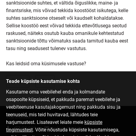
sanktsioonide suhtes, et vältida õiguslikke, maine- ja
finantsriske, mis võivad tekkida koostööst isikutega, kelle
suhtes sanktsioone otseselt või kaudselt kohaldatakse.
Sellise koostöö eest võivad tekkida ettevõtlusega seotud
raskused, näiteks osutub kauba omanikule kehtestatud
sanktsioonide tõttu võimatuks saada tarnitud kauba eest
tasu ning seadusest tulenev vastutus.
Kas leidsid oma küsimusele vastuse?
Teade küpsiste kasutamise kohta
Jah
Ei
Kasutame oma veebilehel enda ja kolmandate
osapoolte küpsiseid, et pakkuda paremat veebilehe ja
veebiteenuse kasutajakogemust ning pakkuda sisu ja
teenuseid, mis teid huvitavad, lähtudes teie
Võta ühendust
harjumustest. Lisateavet leiate meie
küpsiste
77 00 000
info@citadele.ee
tingimustest
. Võite nõustuda küpsiste kasutamisega,