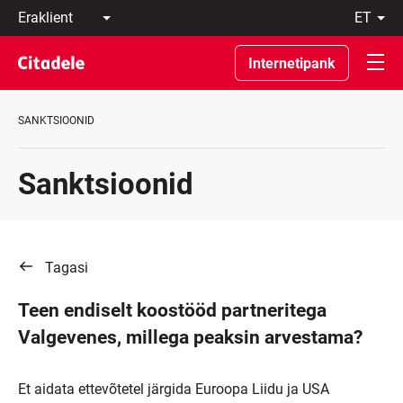
Eraklient
et
Äriklient
Eesti
Pangast
По-
Internetipank
C
русски
REWARDS
In
English
SANKTSIOONID
Sanktsioonid
Tagasi
Teen endiselt koostööd partneritega
Valgevenes, millega peaksin arvestama?
Et aidata ettevõtetel järgida Euroopa Liidu ja USA