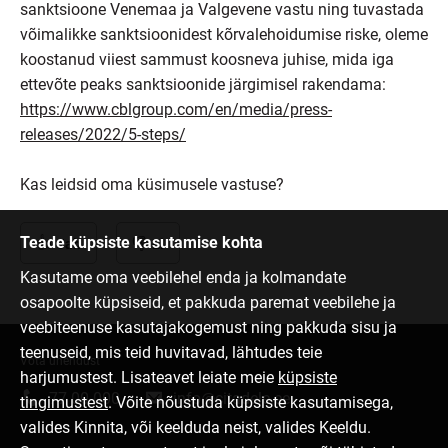
sanktsioone Venemaa ja Valgevene vastu ning tuvastada
võimalikke sanktsioonidest kõrvalehoidumise riske, oleme
koostanud viiest sammust koosneva juhise, mida iga
ettevõte peaks sanktsioonide järgimisel rakendama:
https://www.cblgroup.com/en/media/press-
releases/2022/5-steps/
Kas leidsid oma küsimusele vastuse?
Teade küpsiste kasutamise kohta
Jah
Ei
Kasutame oma veebilehel enda ja kolmandate
osapoolte küpsiseid, et pakkuda paremat veebilehe ja
veebiteenuse kasutajakogemust ning pakkuda sisu ja
teenuseid, mis teid huvitavad, lähtudes teie
Võta ühendust
harjumustest. Lisateavet leiate meie
küpsiste
77 00 000
info@citadele.ee
tingimustest
. Võite nõustuda küpsiste kasutamisega,
valides Kinnita, või keelduda neist, valides Keeldu.