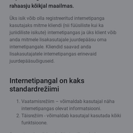
rahaasju kõikjal maailmas.
Üks isik võib olla registreeritud internetipanga
kasutajaks mitme kliendi (nii füüsiliste kui ka
juriidiliste isikute) internetipangas ja üks klient võib
anda mitmele lisakasutajale juurdepääsu oma
internetipangale. Kliendid saavad anda
lisakasutajatele internetipangas erinevaid
juurdepääsuõiguseid.
Internetipangal on kaks
standardrežiimi
Vaatamisrežiim – võimaldab kasutajal näha
internetipangas olevat informatsiooni.
Täisrežiim - võimaldab kasutajal kasutada kõiki
funktsioone.