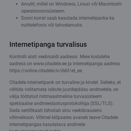
Arvutit, millel on Windowsi, Linuxi või Macintoshi
operatsioonisüsteem.
Soovi korral saab kasutada internetipanka ka
nutitelefonis või tahvelarvutis.
Internetipanga turvalisus
Kontrolli alati veebisaidi aadressi. Meie kodulehe
aadress on www.citadele.ee ja internetipanga aadress
https://online.citadele.lv/ibbf/et_ee.
Citadele internetipank on turvaline ja kindel. Selleks, et
vältida volitamata isikute juurdepääsu andmetele, on
välja töötatud mitmeastmeline turvasüsteem
spetsiaalse andmeedastusprotokolliga (SSL/TLS).
Seda sertifikaati tähistab sinu veebibrauseris
võtmeikoon. Võtmel klõpsates avaneb teave Citadele
internetipangas kasutatava andmete