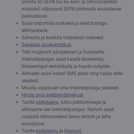
soorita nii SEPA kui ka euro- ja rahvusvahelisi
makseid väljaspool SEPA piirkonda asuvatesse
pankadesse.
Saad importida makseid ja need korraga
allkirjastada.
Salvesta ja kustuta määratud makseid.
Seadista püsikorraldusi
.
Telli mugavalt pangakaart ja lisakaarte.
Internetipangas saad kaarte blokeerida,
blokeeringut eemaldada ja kaarte sulgeda.
Aktiveeri soovi korral SMS pank ning halda selle
seadeid.
Muuda vajadusel oma internetpinaga seadeid.
Hinda oma krediidivõimekust
.
Taotle
väikelaenu
, tutvu pakkumisega ja
allkirjasta see internetipangas. Samuti saad
vaadata olemasoleva laenu detaile ja teha
muudatusi.
Taotle
kodulaenu
ja
liisingut
.