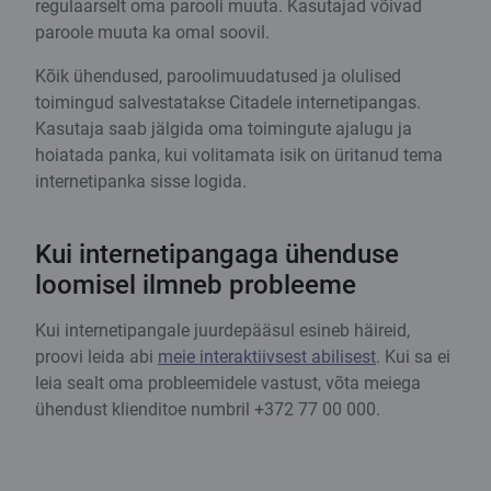
regulaarselt oma parooli muuta. Kasutajad võivad
paroole muuta ka omal soovil.
Kõik ühendused, paroolimuudatused ja olulised
toimingud salvestatakse Citadele internetipangas.
Kasutaja saab jälgida oma toimingute ajalugu ja
hoiatada panka, kui volitamata isik on üritanud tema
internetipanka sisse logida.
Kui internetipangaga ühenduse
loomisel ilmneb probleeme
Kui internetipangale juurdepääsul esineb häireid,
proovi leida abi
meie interaktiivsest abilisest
. Kui sa ei
leia sealt oma probleemidele vastust, võta meiega
ühendust klienditoe numbril +372 77 00 000.