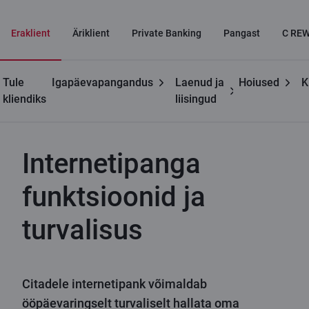
Eraklient
Äriklient
Private Banking
Pangast
C RE
Tule
Igapäevapangandus
Laenud ja
Hoiused
K
Kasulikku
Internetipank
Internetipanga funktsioonid ja
kliendiks
liisingud
turvalisus
Internetipanga
funktsioonid ja
turvalisus
Citadele internetipank võimaldab
ööpäevaringselt turvaliselt hallata oma