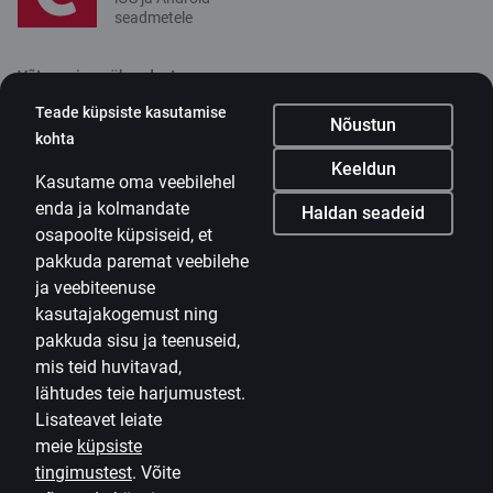
seadmetele
Võta meiega ühendust
Teade küpsiste kasutamise
Kontakt
Nõustun
kohta
Klienditugi
Keeldun
Kasutame oma veebilehel
Citadele
enda ja kolmandate
Haldan seadeid
osapoolte küpsiseid, et
Ettevõttest
pakkuda paremat veebilehe
Uudised
ja veebiteenuse
kasutajakogemust ning
Karjäär
pakkuda sisu ja teenuseid,
mis teid huvitavad,
Citadele blogi
lähtudes teie harjumustest.
Tingimused
Lisateavet leiate
Kasutustingimused
meie
küpsiste
tingimustest
.
Võite
Küpsiste seaded