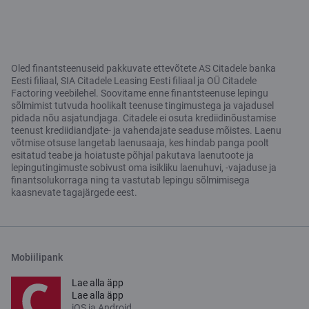
Oled finantsteenuseid pakkuvate ettevõtete AS Citadele banka
Eesti filiaal, SIA Citadele Leasing Eesti filiaal ja OÜ Citadele
Factoring veebilehel. Soovitame enne finantsteenuse lepingu
sõlmimist tutvuda hoolikalt teenuse tingimustega ja vajadusel
pidada nõu asjatundjaga. Citadele ei osuta krediidinõustamise
teenust krediidiandjate- ja vahendajate seaduse mõistes. Laenu
võtmise otsuse langetab laenusaaja, kes hindab panga poolt
esitatud teabe ja hoiatuste põhjal pakutava laenutoote ja
lepingutingimuste sobivust oma isikliku laenuhuvi, -vajaduse ja
finantsolukorraga ning ta vastutab lepingu sõlmimisega
kaasnevate tagajärgede eest.
Mobiilipank
Lae alla äpp
Lae alla äpp
iOS ja Android