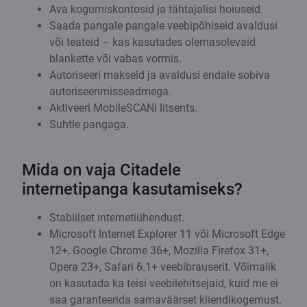
Ava kogumiskontosid ja tähtajalisi hoiuseid.
Saada pangale pangale veebipõhiseid avaldusi
või teateid – kas kasutades olemasolevaid
blankette või vabas vormis.
Autoriseeri makseid ja avaldusi endale sobiva
autoriseerimisseadmega.
Aktiveeri MobileSCANi litsents.
Suhtle pangaga.
Mida on vaja Citadele
internetipanga kasutamiseks?
Stabiilset internetiühendust.
Microsoft Internet Explorer 11 või Microsoft Edge
12+, Google Chrome 36+, Mozilla Firefox 31+,
Opera 23+, Safari 6.1+ veebibrauserit. Võimalik
on kasutada ka teisi veebilehitsejaid, kuid me ei
saa garanteerida samaväärset kliendikogemust.