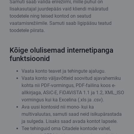
Samuti saab valida erirežiimi, mille puhul on
lisakasutajal juurdepääs vaid kliendi määratud
toodetele ning teised kontod on seatud
vaatamisrežiimile. Samuti saab ligipääsu teatud
toodetele piirata.
Kõige olulisemad internetipanga
funktsioonid
Vaata konto teavet ja tehingute ajalugu.
Vaata konto väljavõtteid soovitud ajavahemiku
kohta nii PDF-vormingus, PDF-failina koos e-
allkirjaga, ASiC-E, FiDAViSTA 1.1 ja 1.2, XML_ISO
vormingus kui ka Excelina (.xls ja .csv).
Ava uusi kontosid nii mono- kui ka
multivaluutas, samuti saad neid isikupärastada
ja sulgeda. Lisaks saad avada kontot lapsele.
Tee tehinguid oma Citadele kontode vahel,