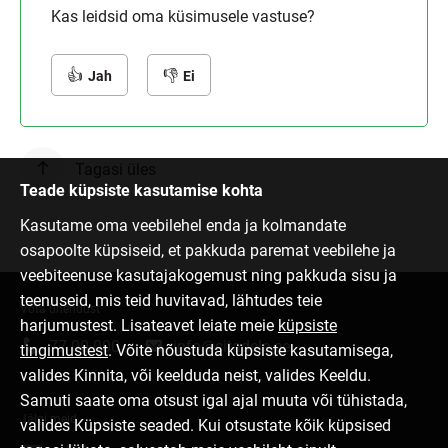
Kas leidsid oma küsimusele vastuse?
Jah
Ei
Tagasi üles
Teade küpsiste kasutamise kohta
Kasutame oma veebilehel enda ja kolmandate
osapoolte küpsiseid, et pakkuda paremat veebilehe ja
veebiteenuse kasutajakogemust ning pakkuda sisu ja
teenuseid, mis teid huvitavad, lähtudes teie
Võta ühendust
harjumustest. Lisateavet leiate meie
küpsiste
77 00 000
info@citadele.ee
tingimustest
. Võite nõustuda küpsiste kasutamisega,
valides Kinnita, või keelduda neist, valides Keeldu.
Samuti saate oma otsust igal ajal muuta või tühistada,
Jälgi meid
valides Küpsiste seaded. Kui otsustate kõik küpsised