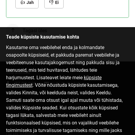
Jah
Ei
Tagasi üles
Teade küpsiste kasutamise kohta
Kasutame oma veebilehel enda ja kolmandate
osapoolte küpsiseid, et pakkuda paremat veebilehe ja
veebiteenuse kasutajakogemust ning pakkuda sisu ja
teenuseid, mis teid huvitavad, lähtudes teie
Võta ühendust
harjumustest. Lisateavet leiate meie
küpsiste
77 00 000
info@citadele.ee
tingimustest
. Võite nõustuda küpsiste kasutamisega,
valides Kinnita, või keelduda neist, valides Keeldu.
Samuti saate oma otsust igal ajal muuta või tühistada,
Jälgi meid
valides Küpsiste seaded. Kui otsustate kõik küpsised
tagasi lükata, salvestab meie veebileht ainult
funktsionaalsed küpsised, mis on vajalikud veebilehe
toimimiseks ja turvalisuse tagamiseks ning mille jaoks
Lae alla mobiiliäpp