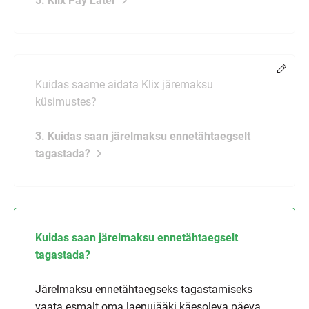
5. Klix Pay Later
Muud
Kuidas saame aidata Klix järemaksu
küsimustes?
3. Kuidas saan järelmaksu ennetähtaegselt
tagastada?
Kuidas saan järelmaksu ennetähtaegselt
tagastada?
Järelmaksu ennetähtaegseks tagastamiseks
vaata esmalt oma laenujääki käesoleva päeva