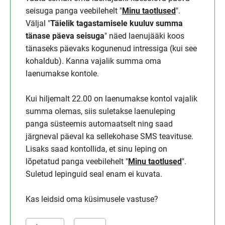
seisuga panga veebilehelt "
Minu taotlused
".
Väljal "
Täielik tagastamisele kuuluv summa
tänase päeva seisuga
" näed laenujääki koos
tänaseks päevaks kogunenud intressiga (kui see
kohaldub). Kanna vajalik summa oma
laenumakse kontole.
Kui hiljemalt 22.00 on laenumakse kontol vajalik
summa olemas, siis suletakse laenuleping
panga süsteemis automaatselt ning saad
järgneval päeval ka sellekohase SMS teavituse.
Lisaks saad kontollida, et sinu leping on
lõpetatud panga veebilehelt "
Minu taotlused
".
Suletud lepinguid seal enam ei kuvata.
Kas leidsid oma küsimusele vastuse?