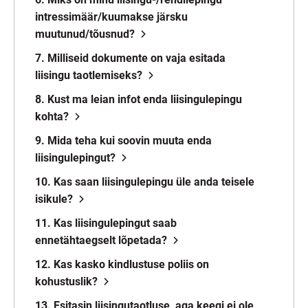
intressimäär/kuumakse järsku
muutunud/tõusnud?
7. Milliseid dokumente on vaja esitada
liisingu taotlemiseks?
8. Kust ma leian infot enda liisingulepingu
kohta?
9. Mida teha kui soovin muuta enda
liisingulepingut?
10. Kas saan liisingulepingu üle anda teisele
isikule?
11. Kas liisingulepingut saab
ennetähtaegselt lõpetada?
12. Kas kasko kindlustuse poliis on
kohustuslik?
13. Esitasin liisingutaotluse, aga keegi ei ole