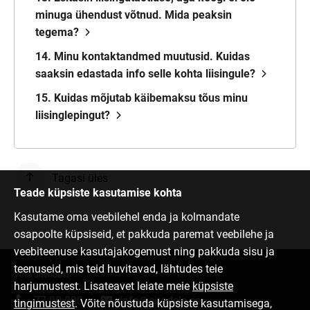
minuga ühendust võtnud. Mida peaksin
tegema?
14. Minu kontaktandmed muutusid. Kuidas
saaksin edastada info selle kohta liisingule?
15. Kuidas mõjutab käibemaksu tõus minu
liisinglepingut?
Tagasi üles
Teade küpsiste kasutamise kohta
Kasutame oma veebilehel enda ja kolmandate
osapoolte küpsiseid, et pakkuda paremat veebilehe ja
veebiteenuse kasutajakogemust ning pakkuda sisu ja
teenuseid, mis teid huvitavad, lähtudes teie
Võta ühendust
harjumustest. Lisateavet leiate meie
küpsiste
77 00 000
info@citadele.ee
tingimustest
. Võite nõustuda küpsiste kasutamisega,