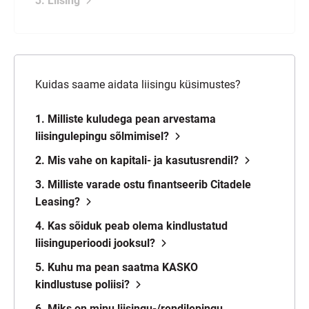
3. Liising
Kuidas saame aidata liisingu küsimustes?
1. Milliste kuludega pean arvestama
liisingulepingu sõlmimisel?
2. Mis vahe on kapitali- ja kasutusrendil?
3. Milliste varade ostu finantseerib Citadele
Leasing?
4. Kas sõiduk peab olema kindlustatud
liisinguperioodi jooksul?
5. Kuhu ma pean saatma KASKO
kindlustuse poliisi?
6. Miks on minu liisingu-/rendilepingu