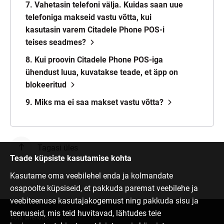
7. Vahetasin telefoni välja. Kuidas saan uue
telefoniga makseid vastu võtta, kui
kasutasin varem Citadele Phone POS-i
teises seadmes?
8. Kui proovin Citadele Phone POS-iga
ühendust luua, kuvatakse teade, et äpp on
blokeeritud
9. Miks ma ei saa makset vastu võtta?
Tagasi üles
Teade küpsiste kasutamise kohta
Kasutame oma veebilehel enda ja kolmandate
osapoolte küpsiseid, et pakkuda paremat veebilehe ja
veebiteenuse kasutajakogemust ning pakkuda sisu ja
teenuseid, mis teid huvitavad, lähtudes teie
Võta ühendust