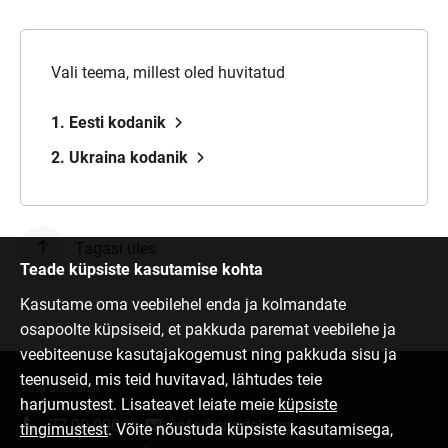
Vali teema, millest oled huvitatud
1. Eesti kodanik
2. Ukraina kodanik
Tagasi üles
Teade küpsiste kasutamise kohta
Kasutame oma veebilehel enda ja kolmandate
osapoolte küpsiseid, et pakkuda paremat veebilehe ja
veebiteenuse kasutajakogemust ning pakkuda sisu ja
teenuseid, mis teid huvitavad, lähtudes teie
Võta ühendust
harjumustest. Lisateavet leiate meie
küpsiste
77 00 000
info@citadele.ee
tingimustest
. Võite nõustuda küpsiste kasutamisega,