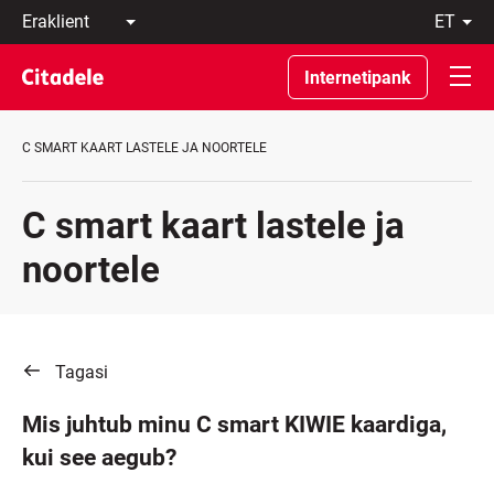
Eraklient
et
Äriklient
Eesti
Pangast
По-
Internetipank
C
русски
REWARDS
In
English
C SMART KAART LASTELE JA NOORTELE
C smart kaart lastele ja
noortele
Tagasi
Mis juhtub minu C smart KIWIE kaardiga,
kui see aegub?