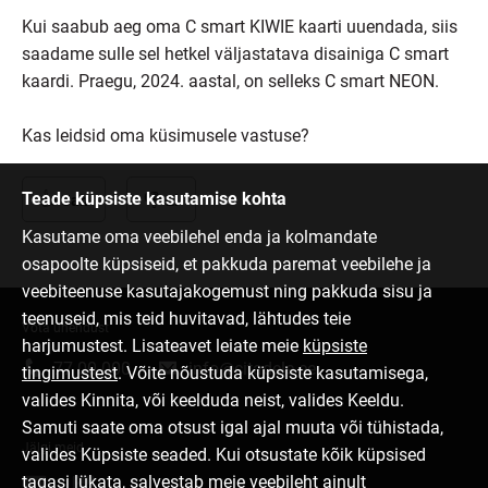
Kui saabub aeg oma C smart KIWIE kaarti uuendada, siis
saadame sulle sel hetkel väljastatava disainiga C smart
kaardi. Praegu, 2024. aastal, on selleks C smart NEON.
Kas leidsid oma küsimusele vastuse?
Teade küpsiste kasutamise kohta
Jah
Ei
Kasutame oma veebilehel enda ja kolmandate
osapoolte küpsiseid, et pakkuda paremat veebilehe ja
veebiteenuse kasutajakogemust ning pakkuda sisu ja
teenuseid, mis teid huvitavad, lähtudes teie
Võta ühendust
harjumustest. Lisateavet leiate meie
küpsiste
77 00 000
info@citadele.ee
tingimustest
. Võite nõustuda küpsiste kasutamisega,
valides Kinnita, või keelduda neist, valides Keeldu.
Samuti saate oma otsust igal ajal muuta või tühistada,
Jälgi meid
valides Küpsiste seaded. Kui otsustate kõik küpsised
tagasi lükata, salvestab meie veebileht ainult