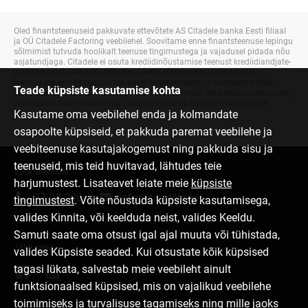
Oled finantsteenuseid pakkuvate ettevõtete AS Citadele banka Eesti filiaal
ja OÜ Citadele Factoring veebilehel. Soovitame enne finantsteenuse lepingu
sõlmimist tutvuda hoolikalt teenuse tingimustega ja vajadusel pidada nõu
asjatundjaga. Citadele ei osuta krediidinõustamise teenust krediidiandjate-
ja vahendajate seaduse mõistes. Laenu võtmise otsuse langetab
laenusaaja, kes hindab panga poolt esitatud teabe ja hoiatuste põhjal
Teade küpsiste kasutamise kohta
pakutava laenutoote ja lepingutingimuste sobivust oma isikliku laenuhuvi, -
vajaduse ja finantsolukorraga ning ta vastutab lepingu sõlmimisega
Kasutame oma veebilehel enda ja kolmandate
kaasnevate tagajärgede eest.
osapoolte küpsiseid, et pakkuda paremat veebilehe ja
veebiteenuse kasutajakogemust ning pakkuda sisu ja
teenuseid, mis teid huvitavad, lähtudes teie
Võta ühendust
harjumustest. Lisateavet leiate meie
küpsiste
77 00 000
info@citadele.ee
tingimustest
. Võite nõustuda küpsiste kasutamisega,
valides Kinnita, või keelduda neist, valides Keeldu.
Samuti saate oma otsust igal ajal muuta või tühistada,
Jälgi meid
valides Küpsiste seaded. Kui otsustate kõik küpsised
tagasi lükata, salvestab meie veebileht ainult
funktsionaalsed küpsised, mis on vajalikud veebilehe
toimimiseks ja turvalisuse tagamiseks ning mille jaoks