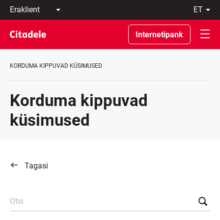
Eraklient
et
Äriklient
Eesti
Pangast
По-
Internetipank
C
русски
REWARDS
In
English
KORDUMA KIPPUVAD KÜSIMUSED
Korduma kippuvad
küsimused
Tagasi
Otsi