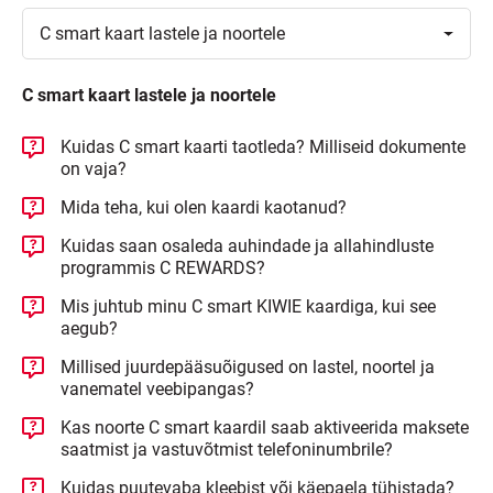
Toggle
C smart kaart lastele ja
noortele
C smart kaart lastele ja noortele
Kuidas C smart kaarti taotleda? Milliseid dokumente
on vaja?
Mida teha, kui olen kaardi kaotanud?
Kuidas saan osaleda auhindade ja allahindluste
programmis C REWARDS?
Mis juhtub minu C smart KIWIE kaardiga, kui see
aegub?
Millised juurdepääsuõigused on lastel, noortel ja
vanematel veebipangas?
Kas noorte C smart kaardil saab aktiveerida maksete
saatmist ja vastuvõtmist telefoninumbrile?
Kuidas puutevaba kleebist või käepaela tühistada?