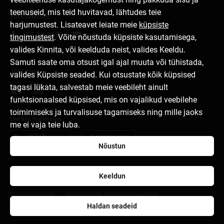
teenuseid, mis teid huvitavad, lähtudes teie
Võta ühendust
harjumustest. Lisateavet leiate meie
küpsiste
77 00 000
info@citadele.ee
tingimustest
. Võite nõustuda küpsiste kasutamisega,
valides Kinnita, või keelduda neist, valides Keeldu.
Samuti saate oma otsust igal ajal muuta või tühistada,
Jälgi meid
valides Küpsiste seaded. Kui otsustate kõik küpsised
tagasi lükata, salvestab meie veebileht ainult
funktsionaalsed küpsised, mis on vajalikud veebilehe
toimimiseks ja turvalisuse tagamiseks ning mille jaoks
Lae alla mobiiliäpp
me ei vaja teie luba.
Nõustun
Keeldun
Pangast
Pressikeskus
Karjäär
Kasutustingimused
Küpsiste seaded
Isikuandmete töötlemise reeglitest
Haldan seadeid
citadele.lv
citadele.lt
Developers Portal (PSD2)