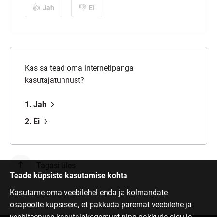
Jah
Ei
Kas sa tead oma internetipanga
kasutajatunnust?
1. Jah
2. Ei
Tagasi üles
Teade küpsiste kasutamise kohta
Kasutame oma veebilehel enda ja kolmandate
osapoolte küpsiseid, et pakkuda paremat veebilehe ja
veebiteenuse kasutajakogemust ning pakkuda sisu ja