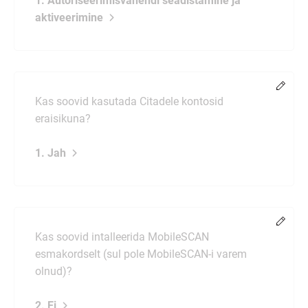
1. Autoriseerimisvahendi seadistamine ja
aktiveerimine
Muud
Kas soovid kasutada Citadele kontosid
eraisikuna?
1. Jah
Muud
Kas soovid intalleerida MobileSCAN
esmakordselt (sul pole MobileSCAN-i varem
olnud)?
2. Ei