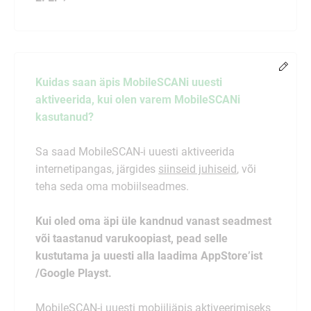
Muud
Kuidas saan äpis MobileSCANi uuesti
aktiveerida, kui olen varem MobileSCANi
kasutanud?
Sa saad MobileSCAN-i uuesti aktiveerida
internetipangas, järgides
siinseid juhiseid
, või
teha seda oma mobiilseadmes.
Kui oled oma äpi üle kandnud vanast seadmest
või taastanud varukoopiast, pead selle
kustutama ja uuesti alla laadima AppStore’ist
/Google Playst.
MobileSCAN-i uuesti mobiiliäpis aktiveerimiseks