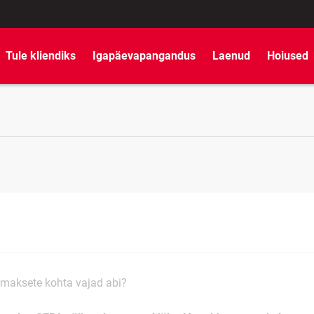
Tule kliendiks
Igapäevapangandus
Laenud
Hoiused
e maksete kohta vajad abi?