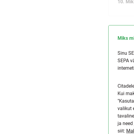
10. Mik
Miks mi
Sinu SE
SEPA vä
interne
Citadel
Kui mak
"Kasuta
valikut
tavalin
ja need
siit:
Mak