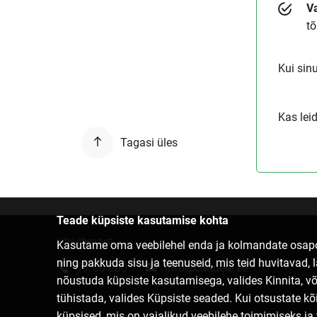
Va
tõ
Kui sin
Kas lei
Tagasi üles
Teade küpsiste kasutamise kohta
Võta ühendust
Kasutame oma veebilehel enda ja kolmandate osapoo
ning pakkuda sisu ja teenuseid, mis teid huvitavad, 
77 00 000
info@citadele.ee
nõustuda küpsiste kasutamisega, valides Kinnita, võ
tühistada, valides Küpsiste seaded. Kui otsustate kõ
küpsised, mis on vajalikud veebilehe toimimiseks ja 