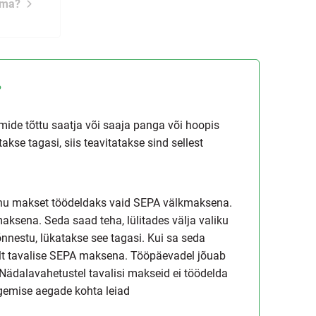
ema?
?
mide tõttu saatja või saaja panga või hoopis
se tagasi, siis teavitatakse sind sellest
 sinu makset töödeldaks vaid SEPA välkmaksena.
maksena. Seda saad teha, lülitades välja valiku
 õnnestu, lükatakse see tagasi. Kui sa seda
lt tavalise SEPA maksena. Tööpäevadel jõuab
Nädalavahetustel tavalisi makseid ei töödelda
egemise aegade kohta leiad