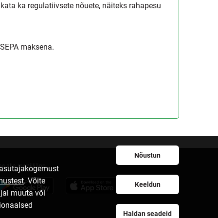
ata ka regulatiivsete nõuete, näiteks rahapesu
se SEPA maksena.
Nõustun
ae alla mobiiliäpp
 kasutajakogemust
mustest
. Võite
Keeldun
ajal muuta või
sionaalsed
Haldan seadeid