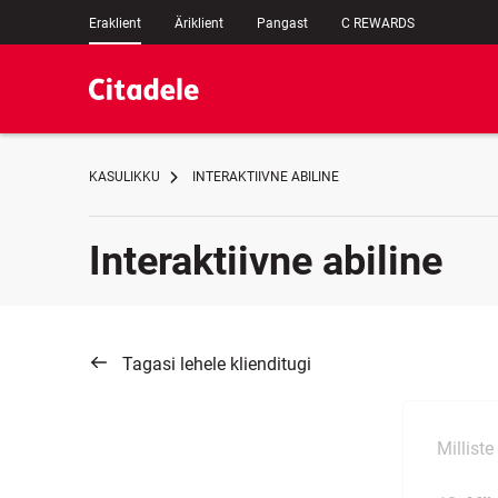
Eraklient
Äriklient
Pangast
C REWARDS
KASULIKKU
INTERAKTIIVNE ABILINE
Interaktiivne abiline
Tagasi lehele klienditugi
Millist