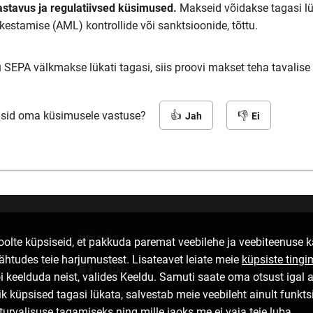
stavus ja regulatiivsed küsimused.
Makseid võidakse tagasi lük
kestamise (AML) kontrollide või sanktsioonide, tõttu.
u SEPA välkmakse lükati tagasi, siis proovi makset teha tavali
dsid oma küsimusele vastuse?
Jah
Ei
Jälgi meid
L
lte küpsiseid, et pakkuda paremat veebilehe ja veebiteenuse
lähtudes teie harjumustest. Lisateavet leiate meie
küpsiste tingi
i keelduda neist, valides Keeldu. Samuti saate oma otsust igal 
ik küpsised tagasi lükata, salvestab meie veebileht ainult funkt
turvalisuse tagamiseks ning mille jaoks me ei vaja teie luba.