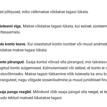
d põhjused, miks välkmakse võidakse tagasi lükata.
üsteemi viga.
Makse võidakse tagasi lükata, kui esineb süsteem
ättesaamatu.
le konto teave.
Kui sisestatud konto number või muud andmed o
idakse makse tagasi lükata.
nto piirangud.
Saaja kontol võivad olla piirangud, mis takistav
ngitud konto sulgemisest, külmutamisest või sellest, et konto e
stuvõtmiseks. Makse tagasi lükkamine võib tuleneda ka sinu kont
irangutest, nagu võlgade sissenõudmine ja muud juriidilised fi
aja panga reeglid.
Mõnikord võib saaja pangal olla reegel, et t
udu tehtud maksed lükatakse tagasi.