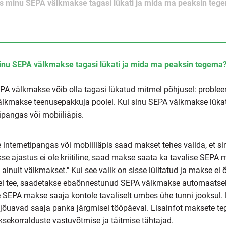
s minu SEPA välkmakse tagasi lükati ja mida ma peaksin teg
nu SEPA välkmakse tagasi lükati ja mida ma peaksin tegema
PA välkmakse võib olla tagasi lükatud mitmel põhjusel: problee
lkmakse teenusepakkuja poolel. Kui sinu SEPA välkmakse lükatak
tipangas või mobiiliäpis.
e internetipangas või mobiiliäpis saad makset tehes valida, et
se ajastus ei ole kriitiline, saad makse saata ka tavalise SEPA 
 ainult välkmakset." Kui see valik on sisse lülitatud ja makse ei
 ei tee, saadetakse ebaõnnestunud SEPA välkmakse automaatse
e SEPA makse saaja kontole tavaliselt umbes ühe tunni jooksul. 
 jõuavad saaja panka järgmisel tööpäeval. Lisainfot maksete t
sekorralduste vastuvõtmise ja täitmise tähtajad
.