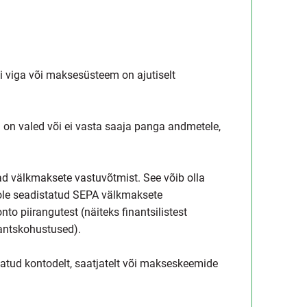
i viga või maksesüsteem on ajutiselt
n valed või ei vasta saaja panga andmetele,
ad välkmaksete vastuvõtmist. See võib olla
i ole seadistatud SEPA välkmaksete
o piirangutest (näiteks finantsilistest
nantskohustused).
eatud kontodelt, saatjatelt või makseskeemide