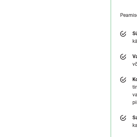
Peamise
S
k
Va
võ
Ko
ti
va
pi
Sa
ka