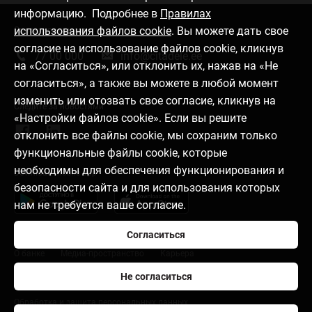
информацию. Подробнее в
Правилах
использования файлов cookie
. Вы можете дать свое
Связаться с нами
согласие на использование файлов cookie, кликнув
77 00 000
info@citadele.ee
на «Согласиться», или отклонить их, нажав на «Не
согласиться», а также вы можете в любой момент
изменить или отозвать свое согласие, кликнув на
Следите за новостями
«Настройки файлов cookie». Если вы решите
отклонить все файлы cookie, мы сохраним только
функциональные файлы cookie, которые
необходимы для обеспечения функционирования и
Download mobile app
безопасности сайта и для использования которых
нам не требуется ваше согласие.
Согласиться
О банке
Медиа-пространство
Карьера
Не согласиться
Правила пользования страницей
Настройки файлов cookie
Обработка и защита персональных данных