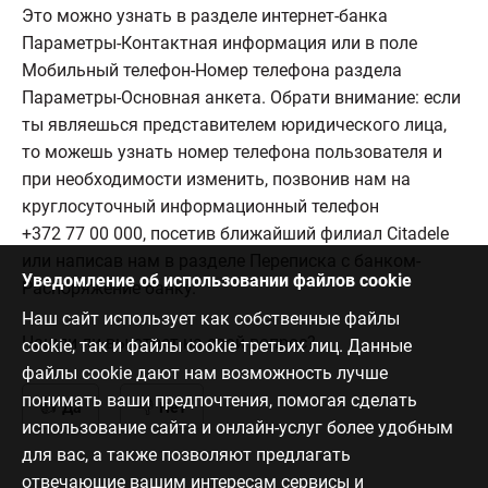
Это можно узнать в разделе интернет-банка
Параметры-Контактная информация или в поле
Мобильный телефон-Номер телефона раздела
Параметры-Основная анкета. Обрати внимание: если
ты являешься представителем юридического лица,
то можешь узнать номер телефона пользователя и
при необходимости изменить, позвонив нам на
круглосуточный информационный телефон
+372 77 00 000, посетив ближайший филиал Citadele
или написав нам в разделе Переписка с банком-
Уведомление об использовании файлов cookie
Распоряжение банку.
Наш сайт использует как собственные файлы
Нашли ли вы ответ на свой вопрос?
cookie, так и файлы cookie третьих лиц. Данные
файлы cookie дают нам возможность лучше
понимать ваши предпочтения, помогая сделать
Да
Нет
использование сайта и онлайн-услуг более удобным
для вас, а также позволяют предлагать
отвечающие вашим интересам сервисы и