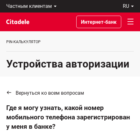
Частным
ru
клиентам
Eesti
Бизнес-
По-
Интернет-банк
клиентам
русски
О
In
банке
English
PIN-КАЛЬКУЛЯТОР
C
REWARDS
Устройства авторизации
Вернуться ко всем вопросам
Где я могу узнать, какой номер
мобильного телефона зарегистрирован
у меня в банке?