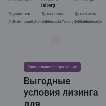
Talberg
5300 0160
5333 5365
5304 4245
Kairit.Leppik@citadele.ee
Jevgenia.Talberg@citadele.ee
Kaire.Onga@cita
Cпециальное предложение
Выгодные
условия лизинга
для