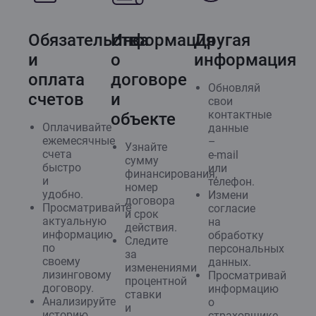
Обязательства
Информация
Другая
и
о
информация
оплата
договоре
Обновляй
счетов
и
свои
контактные
объекте
Оплачивайте
данные
ежемесячные
–
Узнайте
счета
e‑mail
сумму
быстро
или
финансирования,
и
телефон.
номер
удобно.
Измени
договора
Просматривайте
согласие
и срок
актуальную
на
действия.
информацию
обработку
Следите
по
персональных
за
своему
данных.
изменениями
лизинговому
Просматривай
процентной
договору.
информацию
ставки
Анализируйте
о
и
историю
страховщике