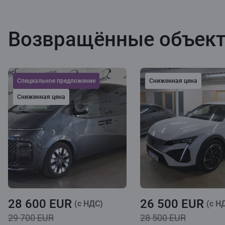
Возвращённые объек
Cпециальное предложение
Сниженная цена
Сниженная цена
28 600 EUR
26 500 EUR
(c НДС)
(c Н
29 700 EUR
28 500 EUR