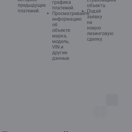
графика
предыдущих
объекта.
платежей.
платежей.
Подай
Просматривайте
заявку
информацию
на
об
новую
объекте:
лизинговую
марка,
сделку.
модель,
VIN и
другие
данные.