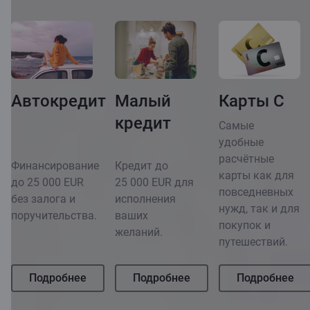
Автокредит
Малый
Карты C
кредит
Самые
удобные
расчётные
Финансирование
Кредит до
карты как для
до 25 000 EUR
25 000 EUR для
повседневных
без залога и
исполнения
нужд, так и для
поручительства.
ваших
покупок и
желаний.
путешествий.
Подробнее
Подробнее
Подробнее