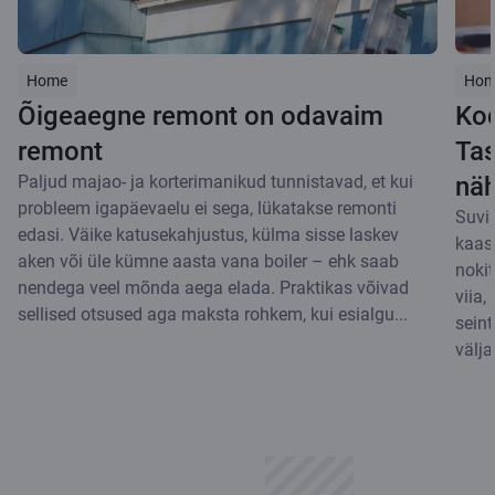
Home
Hom
Õigeaegne remont on odavaim
Kod
remont
Tas
Paljud majao- ja korterimanikud tunnistavad, et kui
näh
probleem igapäevaelu ei sega, lükatakse remonti
Suvi
edasi. Väike katusekahjustus, külma sisse laskev
kaasn
aken või üle kümne aasta vana boiler – ehk saab
nokit
nendega veel mõnda aega elada. Praktikas võivad
viia,
sellised otsused aga maksta rohkem, kui esialgu...
seint
välja