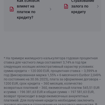
Как EURIBOR
Страхование
влияет на
залога по
платеж по
кредиту
кредиту?
* На примере жилищного калькулятора годовая процентная
ставка для частного лица составляет 3,74% в год при
следующих носящих иллюстративный характер условиях:
сумма кредита – 120 000 EUR, процентная ставка – 3,599% в
год (фиксированная маржа 1,55% + 6-месячного Euribor 2,049%
по состоянию на 30.06.2025), плата за оформление договора –
1200 EUR, срок кредита – 360 месяцев, количество
возвратных платежей – 360, ежемесячный платеж 545,51 EUR
и сумма – 196 381,63 EUR и общая сумма – 197 581,63 EUR,
возврат происходит в виде ежемесячных аннуитетных
платежей. Для получения кредита необходимо заключить
договор ипотеки и страхования на залогового имущества. В