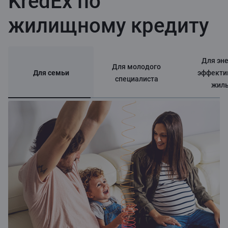
KredEx по
жилищному кредиту
Для эне
Для молодого
Для семьи
эффекти
специалиста
жил