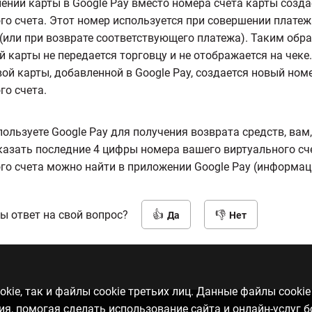
ении карты в Google Pay вместо номера счета карты созда
го счета. Этот номер используется при совершении платеж
 (или при возврате соответствующего платежа). Таким обр
й карты не передается торговцу и не отображается на чеке
ой карты, добавленной в Google Pay, создается новый ном
го счета.
пользуете Google Pay для получения возврата средств, вам
казать последние 4 цифры номера вашего виртуального сч
го счета можно найти в приложении Google Pay (информаци
ы ответ на свой вопрос?
Да
Нет
kie, так и файлы cookie третьих лиц. Данные файлы cooki
, помогая сделать использование сайта и онлайн-услуг 