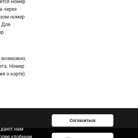
ется номер
а через
азом номер
. Для
ер
, возможно,
ета. Номер
я о карте).
Согласиться
e дают нам
более удобным