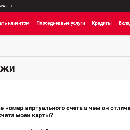
EWARDS
ать клиентом
Повседневные услуги
Кредиты
Вкл
ежи
е номер виртуального счета и чем он отлича
счета моей карты?