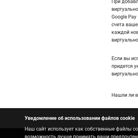
При добавл
виртуально
Google Pay
счета ваше
каждой нов
виртуально
Если вы ис
придется у
виртуально
Нашли ли в
Уведомление об использовании файлов cookie
Наш сайт использует как собственные файлы coo
возможность лучше понимать ваши предпочтения