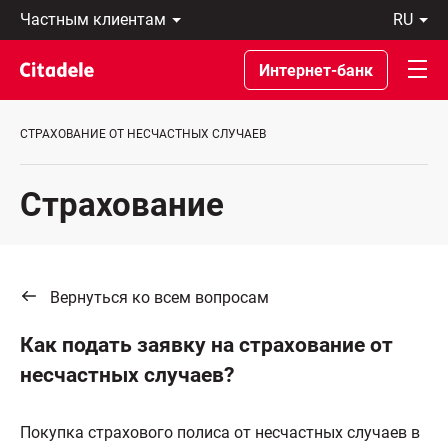
Частным
ru
клиентам
Eesti
Бизнес-
По-
Интернет-банк
клиентам
русски
О
In
банке
English
СТРАХОВАНИЕ ОТ НЕСЧАСТНЫХ СЛУЧАЕВ
C
REWARDS
Страхование
Вернуться ко всем вопросам
Как подать заявку на страхование от
несчастных случаев?
Покупка страхового полиса от несчастных случаев в