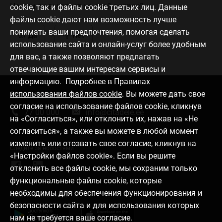
Нашли ли вы ответ на свой вопрос?
cookie, так и файлы cookie третьих лиц. Данные
файлы cookie дают нам возможность лучше
понимать ваши предпочтения, помогая сделать
Да
Нет
использование сайта и онлайн-услуг более удобным
для вас, а также позволяют предлагать
отвечающие вашим интересам сервисы и
информацию. Подробнее в
Правилах
использования файлов cookie
. Вы можете дать свое
Связаться с нами
согласие на использование файлов cookie, кликнув
77 00 000
info@citadele.ee
на «Согласиться», или отклонить их, нажав на «Не
согласиться», а также вы можете в любой момент
изменить или отозвать свое согласие, кликнув на
Следите за новостями
«Настройки файлов cookie». Если вы решите
отклонить все файлы cookie, мы сохраним только
функциональные файлы cookie, которые
необходимы для обеспечения функционирования и
Download mobile app
безопасности сайта и для использования которых
нам не требуется ваше согласие.