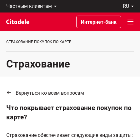
Частным
ru
клиентам
Eesti
Бизнес-
По-
Интернет-банк
клиентам
русски
О
In
банке
English
СТРАХОВАНИЕ ПОКУПОК ПО КАРТЕ
C
REWARDS
Страхование
Вернуться ко всем вопросам
Что покрывает страхование покупок по
карте?
Страхование обеспечивает следующие виды защиты: