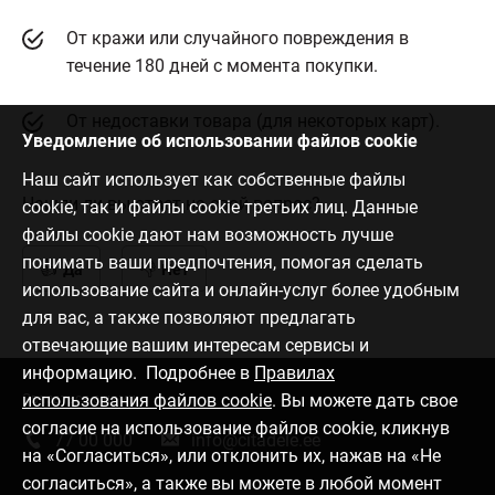
От кражи или случайного повреждения в
течение 180 дней с момента покупки.
От недоставки товара (для некоторых карт).
Уведомление об использовании файлов cookie
Наш сайт использует как собственные файлы
Нашли ли вы ответ на свой вопрос?
cookie, так и файлы cookie третьих лиц. Данные
файлы cookie дают нам возможность лучше
понимать ваши предпочтения, помогая сделать
Да
Нет
использование сайта и онлайн-услуг более удобным
для вас, а также позволяют предлагать
отвечающие вашим интересам сервисы и
информацию. Подробнее в
Правилах
использования файлов cookie
. Вы можете дать свое
Связаться с нами
согласие на использование файлов cookie, кликнув
77 00 000
info@citadele.ee
на «Согласиться», или отклонить их, нажав на «Не
согласиться», а также вы можете в любой момент