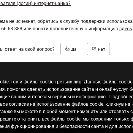
вателя (логин) интернет-банка?
ема не исчезнет, ​​обратись в службу поддержки использова
 66 68 888 или прочти дополнительную информацию
здесь
ы ответ на свой вопрос?
Да
Нет
kie, так и файлы cookie третьих лиц. Данные файлы cooki
, помогая сделать использование сайта и онлайн-услуг 
Следите за новостями
D
ающие вашим интересам сервисы и информацию. Подробне
свое согласие на использование файлов cookie, кликнув на 
а также вы можете в любой момент изменить или отозвать с
ы решите отклонить все файлы cookie, мы сохраним только
ения функционирования и безопасности сайта и для испол
зования страницей
Настройки файлов cookie
Обработка и защита пер