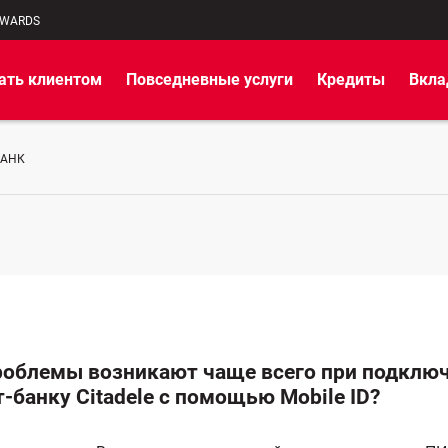
EWARDS
ать клиентом
Повседневные услуги
Кредиты
Вкл
БАНК
роблемы возникают чаще всего при подключ
-банку Citadele с помощью Mobile ID?