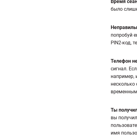
Время сеан
было слиш
Неправиль
попробуй е
PIN2-код, т
Телефон н
сигнал. Есл
например, 
несколько 
временным
Ты получил
вы получил
пользовате
имя пользо