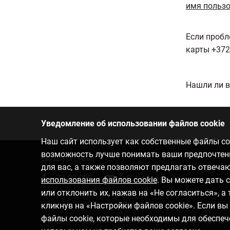
имя пользо
Если пробл
карты +372
Нашли ли в
Уведомление об использовании файлов cookie
Наш сайт использует как собственные файлы coo
возможность лучше понимать ваши предпочтения
Связаться с нами
для вас, а также позволяют предлагать отвеч
77 00 000
info@citadele.ee
использования файлов cookie
. Вы можете дать 
или отклонить их, нажав на «Не согласиться», 
кликнув на «Настройки файлов cookie». Если в
файлы cookie, которые необходимы для обеспеч
О банке
Медиа-пространство
Карьера
Правила поль