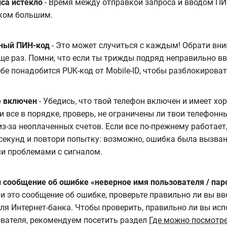
са истекло
- Время между отправкой запроса и вводом ПИ
ком большим.
ный ПИН-код
- Это может случиться с каждым! Обрати вни
ще раз. Помни, что если ты трижды подряд неправильно в
ебе понадобится PUK-код от Mobile-ID, чтобы разблокироват
е включен
- Убедись, что твой телефон включен и имеет хо
и все в порядке, проверь, не ограничены ли твои телефонны
из-за неоплаченных счетов. Если все по-прежнему работает
секунд и повтори попытку: возможно, ошибка была вызва
и проблемами с сигналом.
 сообщение об ошибке «неверное имя пользователя / пар
и это сообщение об ошибке, проверьте правильно ли вы вв
ля Интернет-банка. Чтобы проверить, правильно ли вы исп
вателя, рекомендуем посетить раздел
Где можно посмотре