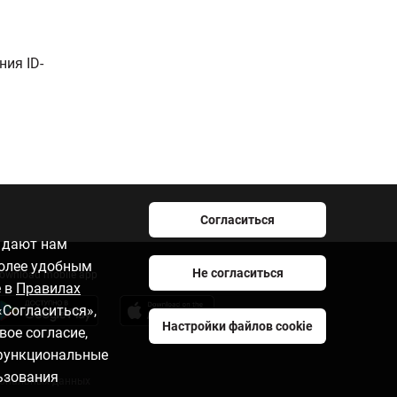
ния ID-
.
Согласиться
e дают нам
более удобным
Не согласиться
ownload mobile app
е в
Правилах
«Согласиться»,
Настройки файлов cookie
вое согласие,
 функциональные
ьзования
сональных данных