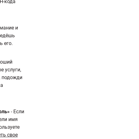
Н-кода
мание и
ведёшь
ь его.
роший
е услуги,
, подожди
на
оль»
- Если
ели имя
ользуете
ть свое