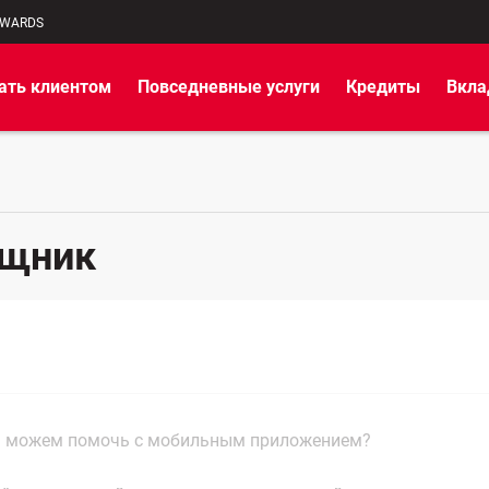
EWARDS
ать клиентом
Повседневные услуги
Кредиты
Вкл
ощник
 можем помочь с мобильным приложением?