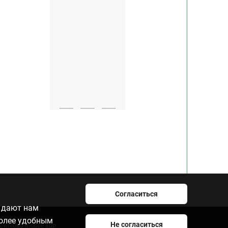
Согласиться
e дают нам
более удобным
Не согласиться
ownload mobile app