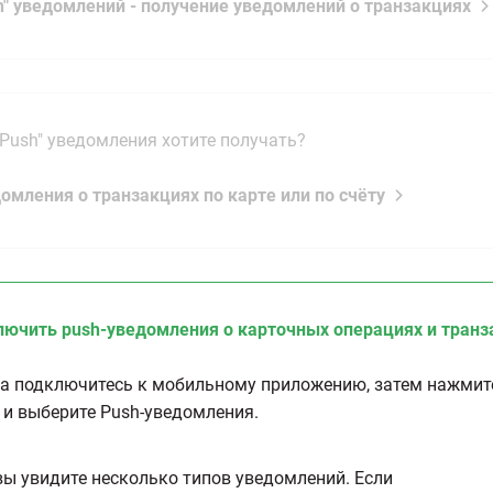
sh" уведомлений - получение уведомлений о транзакциях
"Push" уведомления хотите получать?
домления о транзакциях по карте или по счёту
лючить push-уведомления о карточных операциях и транз
а подключитесь к мобильному приложению, затем нажмите
 и выберите Push-уведомления.
вы увидите несколько типов уведомлений. Если