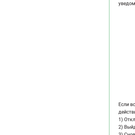
уведом
Если в
действ
1) Отк
2) Вый
3) Сно