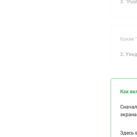
3. "Pu
Какие 
2. Уве
Как вк
Сначал
экрана
Здесь 