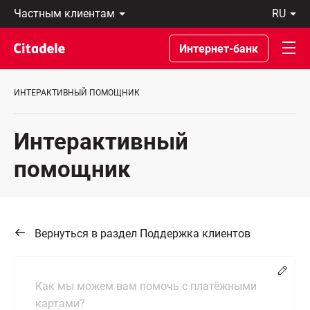
Частным
ru
клиентам
Eesti
Бизнес-
По-
Интернет-банк
клиентам
русски
О
In
банке
English
ИНТЕРАКТИВНЫЙ ПОМОЩНИК
C
REWARDS
Интерактивный
помощник
Вернуться в раздел Поддержка клиентов
Измен
Как мы можем вам помочь с платёжными
картами?