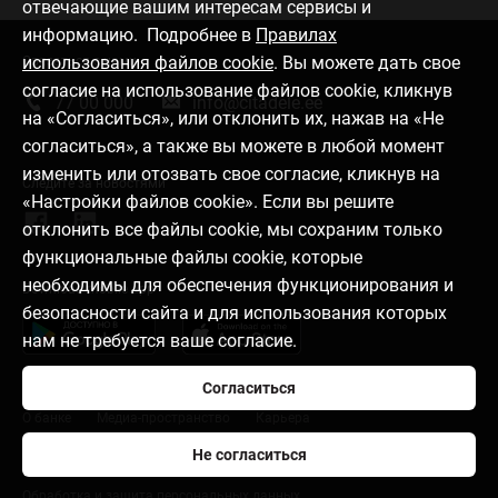
отвечающие вашим интересам сервисы и
информацию. Подробнее в
Правилах
использования файлов cookie
. Вы можете дать свое
Связаться с нами
согласие на использование файлов cookie, кликнув
77 00 000
info@citadele.ee
на «Согласиться», или отклонить их, нажав на «Не
согласиться», а также вы можете в любой момент
изменить или отозвать свое согласие, кликнув на
Следите за новостями
«Настройки файлов cookie». Если вы решите
отклонить все файлы cookie, мы сохраним только
функциональные файлы cookie, которые
необходимы для обеспечения функционирования и
Download mobile app
безопасности сайта и для использования которых
нам не требуется ваше согласие.
Согласиться
О банке
Медиа-пространство
Карьера
Не согласиться
Правила пользования страницей
Настройки файлов cookie
Обработка и защита персональных данных