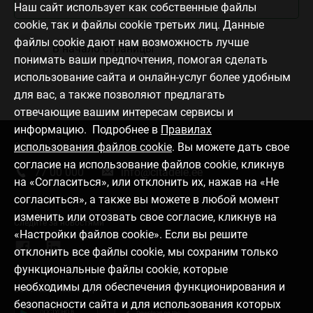
Наш сайт использует как собственные файлы
cookie, так и файлы cookie третьих лиц. Данные
файлы cookie дают нам возможность лучше
В начало страницы
понимать ваши предпочтения, помогая сделать
использование сайта и онлайн-услуг более удобным
для вас, а также позволяют предлагать
отвечающие вашим интересам сервисы и
информацию. Подробнее в
Правилах
использования файлов cookie
. Вы можете дать свое
Связаться с нами
согласие на использование файлов cookie, кликнув
77 00 000
info@citadele.ee
на «Согласиться», или отклонить их, нажав на «Не
согласиться», а также вы можете в любой момент
изменить или отозвать свое согласие, кликнув на
Следите за новостями
«Настройки файлов cookie». Если вы решите
отклонить все файлы cookie, мы сохраним только
функциональные файлы cookie, которые
необходимы для обеспечения функционирования и
Download mobile app
безопасности сайта и для использования которых