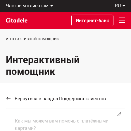
Частным
ru
клиентам
Eesti
Бизнес-
По-
Интернет-банк
клиентам
русски
О
In
банке
English
ИНТЕРАКТИВНЫЙ ПОМОЩНИК
C
REWARDS
Интерактивный
помощник
Вернуться в раздел Поддержка клиентов
Измен
Как мы можем вам помочь с платёжными
картами?