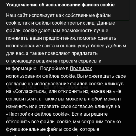
Уведомление об использовании файлов cookie
Да
Нет
Наш сайт использует как собственные файлы
cookie, так и файлы cookie третьих лиц. Данные
файлы cookie дают нам возможность лучше
В начало страницы
понимать ваши предпочтения, помогая сделать
использование сайта и онлайн-услуг более удобным
для вас, а также позволяют предлагать
отвечающие вашим интересам сервисы и
информацию. Подробнее в
Правилах
использования файлов cookie
. Вы можете дать свое
Связаться с нами
согласие на использование файлов cookie, кликнув
77 00 000
info@citadele.ee
на «Согласиться», или отклонить их, нажав на «Не
согласиться», а также вы можете в любой момент
изменить или отозвать свое согласие, кликнув на
Следите за новостями
«Настройки файлов cookie». Если вы решите
отклонить все файлы cookie, мы сохраним только
функциональные файлы cookie, которые