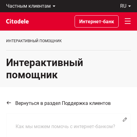
Частным
ru
клиентам
Eesti
Бизнес-
По-
Интернет-банк
клиентам
русски
О
In
банке
English
ИНТЕРАКТИВНЫЙ ПОМОЩНИК
C
REWARDS
Интерактивный
помощник
Вернуться в раздел Поддержка клиентов
Измен
Как мы можем помочь с интернет-банком?