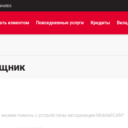
EWARDS
ать клиентом
Повседневные услуги
Кредиты
Вкл
ощник
 можем помочь с устройством авторизации MobileSCAN?