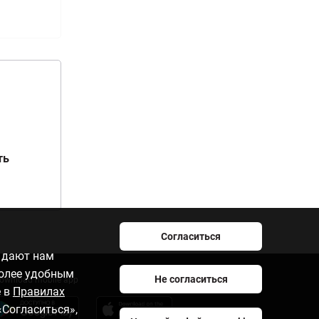
ть
Согласиться
e дают нам
более удобным
Не согласиться
ownload mobile app
е в
Правилах
«Согласиться»,