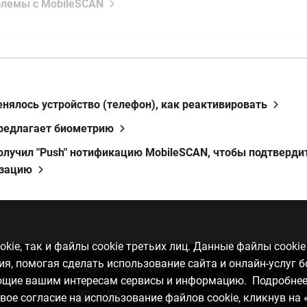
блемы с MobileSCAN
енялось устройство (телефон), как реактивировать
предлагает биометрию
получил "Push" нотификацию MobileSCAN, чтобы подтверди
изацию
kie, так и файлы cookie третьих лиц. Данные файлы cooki
, помогая сделать использование сайта и онлайн-услуг 
Следите за новостями
D
ающие вашим интересам сервисы и информацию. Подробне
свое согласие на использование файлов cookie, кликнув на 