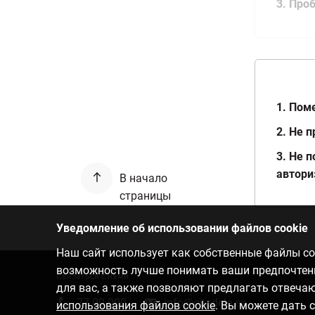
3. Про
1. Пом
2. Не 
3. Не 
автор
В начало
страницы
Уведомление об использовании файлов cookie
Наш сайт использует как собственные файлы coo
возможность лучше понимать ваши предпочтения
Связаться с нами
для вас, а также позволяют предлагать отвеч
77 00 000
info@citadele.ee
использования файлов cookie
. Вы можете дать 