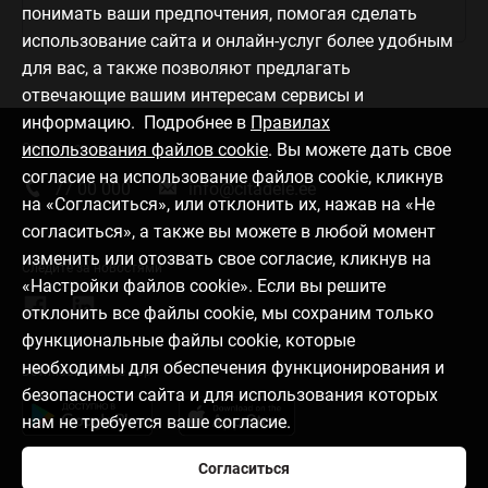
понимать ваши предпочтения, помогая сделать
использование сайта и онлайн-услуг более удобным
для вас, а также позволяют предлагать
отвечающие вашим интересам сервисы и
информацию. Подробнее в
Правилах
использования файлов cookie
. Вы можете дать свое
Связаться с нами
согласие на использование файлов cookie, кликнув
77 00 000
info@citadele.ee
на «Согласиться», или отклонить их, нажав на «Не
согласиться», а также вы можете в любой момент
изменить или отозвать свое согласие, кликнув на
Следите за новостями
«Настройки файлов cookie». Если вы решите
отклонить все файлы cookie, мы сохраним только
функциональные файлы cookie, которые
необходимы для обеспечения функционирования и
Download mobile app
безопасности сайта и для использования которых
нам не требуется ваше согласие.
Согласиться