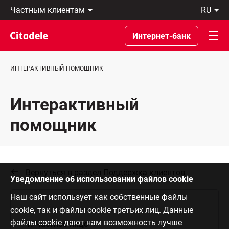
Частным
ru
клиентам
Eesti
Бизнес-
По-
Интернет-банк
клиентам
русски
О
In
банке
English
ИНТЕРАКТИВНЫЙ ПОМОЩНИК
C
REWARDS
Интерактивный
помощник
Вернуться в раздел Поддержка клиентов
Уведомление об использовании файлов cookie
Наш сайт использует как собственные файлы
cookie, так и файлы cookie третьих лиц. Данные
файлы cookie дают нам возможность лучше
1. Частное лицо