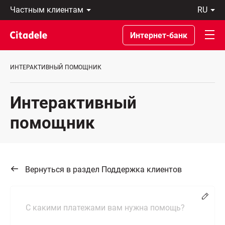
Частным
ru
клиентам
Eesti
Бизнес-
По-
Интернет-банк
клиентам
русски
О
In
банке
English
ИНТЕРАКТИВНЫЙ ПОМОЩНИК
C
REWARDS
Интерактивный
помощник
Вернуться в раздел Поддержка клиентов
Измен
С какими платежами вам нужна помощь?