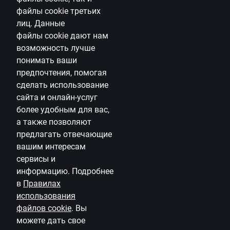
займа соответствуют его личным интересам, потребностям и
файлы
cookie
третьих
финансовой ситуации, и он же отвечает за последствия
лиц. Данные
заключения договора.
файлы
cookie
дают нам
возможность лучше
понимать ваши
предпочтения, помогая
Мобильный банк
сделать использование
Скачать приложение
сайта и онлайн-услуг
Скачать приложение
более удобным для вас,
для устройств iOS и
Android
а также позволяют
предлагать
отвечающие
вашим интересам
Связаться с нами
сервисы и
Контакты
информацию.
Подробнее
в
Правилах
Поддержка клиентов
использования
Citadele
файлов
cookie
.
Вы
можете дать свое
О банке