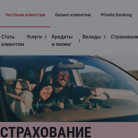
Частным клиентам
Бизнес клиентaм
Private Banking
Стать
Услуги
Кредиты
Вклады
Страхован
Частным лицам
Страхование автомобилей и техники
клиентом
и лизинг
СТРАХОВАНИЕ