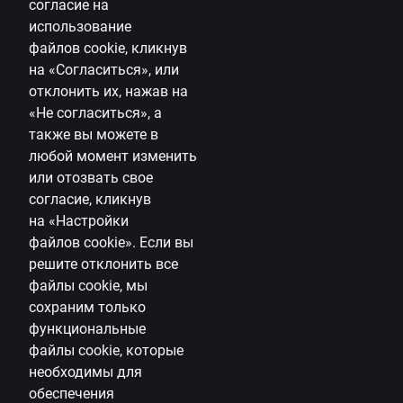
согласие на
Медиа-пространство
использование
файлов
cookie
, кликнув
Карьера
на «Согласиться», или
отклонить их, нажав на
Citadele блог
«Не согласиться», а
Правила
также вы можете в
Правила пользования страницей
любой момент изменить
или отозвать свое
Настройки файлов cookie
согласие, кликнув
на
«Настройки
Обработка и защита персональных данных
файлов
cookie
»
.
Если вы
Условия банковских продуктов и услуг
решите отклонить все
Полезно
файлы
cookie
, мы
сохраним только
Тарифы для частных лиц
функциональные
файлы
cookie
, которые
Тарифы для предприятий
необходимы для
Калькулятор валют
обеспечения