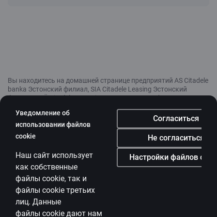
Вы находитесь на домашней странице предприятий AS Citadele
banka Эстонский филиал, SIA Citadele Leasing Эстонский
филиал и OÜ Citadele Factoring, предлагающих финансовые
услуги. Перед заключением договора на любую финансовую
Уведомление об
услугу мы рекомендуем тщательно ознакомиться с условиями
Согласиться
услуги и при необходимости проконсультироваться со
использовании файлов
специалистом. Citadele не оказывает услуги кредитного
cookie
Не согласиться
консультирования в значении, указанном в Законе о
кредиторах и посредниках. Решение о взятии займа
Наш сайт использует
Настройки файлов cook
принимает заемщик, который на основании предоставленной
как собственные
банком информации и предостережений оценивает
предлагаемый кредитный продукт и то, насколько условия
файлы
cookie
, так и
займа соответствуют его личным интересам, потребностям и
файлы
cookie
третьих
финансовой ситуации, и он же отвечает за последствия
лиц. Данные
заключения договора.
файлы
cookie
дают нам