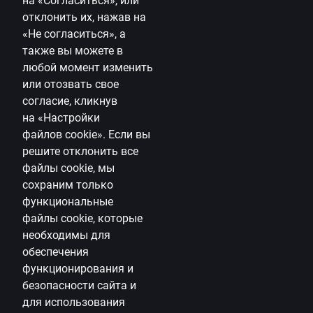
на «Согласиться», или
отклонить их, нажав на
Citadele блог
«Не согласиться», а
Правила
также вы можете в
Правила пользования страницей
любой момент изменить
или отозвать свое
Настройки файлов cookie
согласие, кликнув
на
«Настройки
Обработка и защита персональных данных
файлов
cookie
»
.
Если вы
Условия банковских продуктов и услуг
решите отклонить все
Полезно
файлы
cookie
, мы
сохраним только
Тарифы для частных лиц
функциональные
файлы
cookie
, которые
Тарифы для предприятий
необходимы для
Калькулятор валют
обеспечения
функционирования и
Калькуляторы
безопасности сайта и
для использования
Доступность