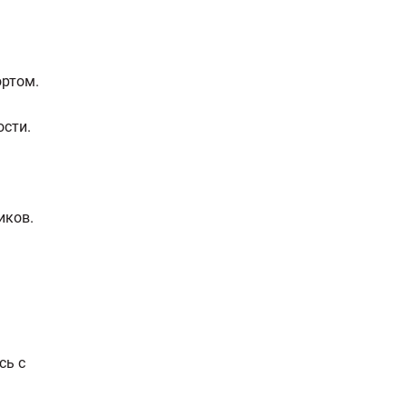
ортом.
ости.
иков.
сь с