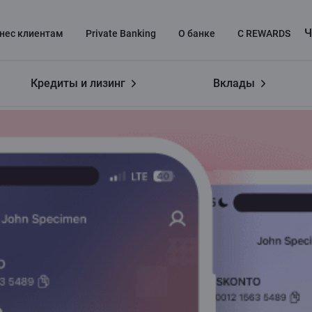
Ч
нес клиентaм
Private Banking
О банке
C REWARDS
Кредиты и лизинг
Вклады